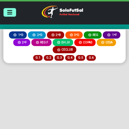
2ªB
3ªD
REG
1ªD
2ªD
1ªF
2ªF
REG F
DH JV
COPAS
CESA
CECLUB
G.1
G.2
G.3
G.4
G.5
G.6