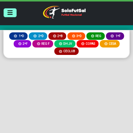
2ªB
3ªD
REG
1ªD
2ªD
1ªF
2ªF
REG F
DH JV
COPAS
CESA
CECLUB