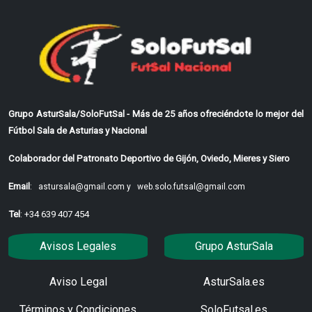
Grupo AsturSala/SoloFutSal - Más de 25 años ofreciéndote lo mejor del
Fútbol Sala de Asturias y Nacional
Colaborador del Patronato Deportivo de Gijón, Oviedo, Mieres y Siero
Email
:
astursala@gmail.com y
web.solo.futsal@gmail.com
Tel
: +34 639 407 454
Avisos Legales
Grupo AsturSala
Aviso Legal
AsturSala.es
Términos y Condiciones
SoloFutsal.es