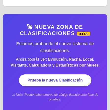
🚀 NUEVA ZONA DE
CLASIFICACIONES
BETA
Estamos probando el nuevo sistema de
clasificaciones.
Ahora podrás ver:
Evolución, Racha, Local,
Visitante, Calculadora y Estadísticas por Meses
.
Prueba la nueva Clasificación
⚠️ Nota: Puede haber errores de código durante esta fase de
pruebas.