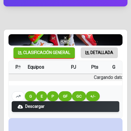
CLASIFICACIÓN GENERAL
DETALLADA
P.
Equipos
PJ
Pts
G
E
Cargando datos...
G
E
P
GF
GC
+/-
Descargar