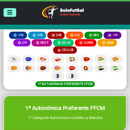
2ªB
3ªD
REG
1ªD
2ªD
1ªF
2ªF
REG F
DH JV
COPAS
CESA
CECLUB
1ª AUTONÓMICA PREFERENTE FFCM
1ª Autonómica Preferente FFCM
1ª Categoría Autonómica Castilla La Mancha