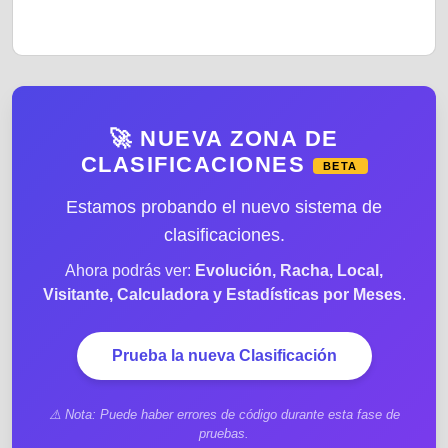
🚀 NUEVA ZONA DE
CLASIFICACIONES
BETA
Estamos probando el nuevo sistema de
clasificaciones.
Ahora podrás ver:
Evolución, Racha, Local,
Visitante, Calculadora y Estadísticas por Meses
.
Prueba la nueva Clasificación
⚠️ Nota: Puede haber errores de código durante esta fase de
pruebas.