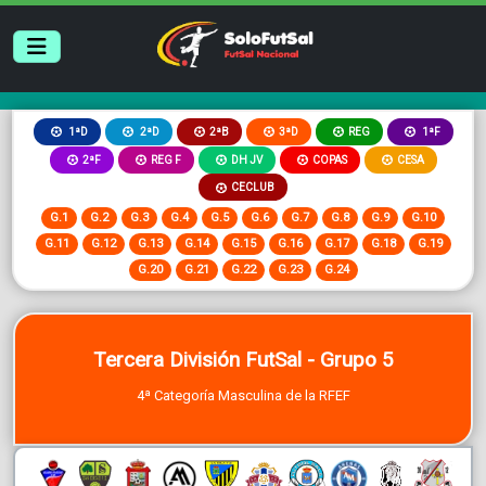
2ªB
3ªD
REG
1ªD
2ªD
1ªF
2ªF
REG F
DH JV
COPAS
CESA
CECLUB
G.1
G.2
G.3
G.4
G.5
G.6
G.7
G.8
G.9
G.10
G.11
G.12
G.13
G.14
G.15
G.16
G.17
G.18
G.19
G.20
G.21
G.22
G.23
G.24
Tercera División FutSal - Grupo 5
4ª Categoría Masculina de la RFEF