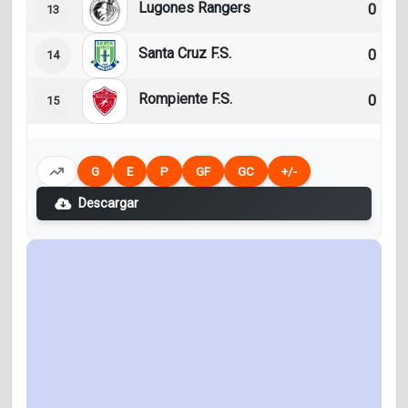
Lugones Rangers
0
13
Santa Cruz F.S.
0
14
Rompiente F.S.
0
15
G
E
P
GF
GC
+/-
Descargar