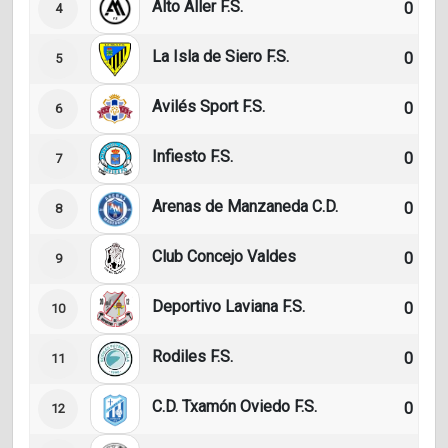
Alto Aller F.S.
0
4
La Isla de Siero F.S.
0
5
Avilés Sport F.S.
0
6
Infiesto F.S.
0
7
Arenas de Manzaneda C.D.
0
8
Club Concejo Valdes
0
9
Deportivo Laviana F.S.
0
10
Rodiles F.S.
0
11
C.D. Txamón Oviedo F.S.
0
12