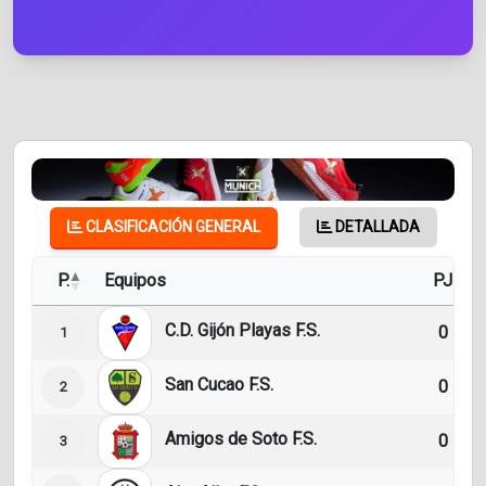
CLASIFICACIÓN GENERAL
DETALLADA
P.
Equipos
PJ
C.D. Gijón Playas F.S.
0
1
San Cucao F.S.
0
2
Amigos de Soto F.S.
0
3