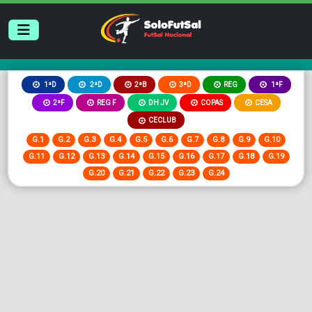
2ªB
3ªD
REG
1ªD
2ªD
1ªF
2ªF
REG F
DH JV
COPAS
CESA
CECLUB
G.1
G.2
G.3
G.4
G.5
G.6
G.7
G.8
G.9
G.10
G.11
G.12
G.13
G.14
G.15
G.16
G.17
G.18
G.19
G.20
G.21
G.22
G.23
G.24