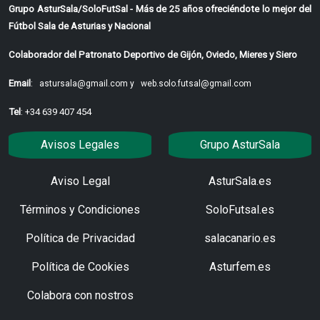
Grupo AsturSala/SoloFutSal - Más de 25 años ofreciéndote lo mejor del
Fútbol Sala de Asturias y Nacional
Colaborador del Patronato Deportivo de Gijón, Oviedo, Mieres y Siero
Email
:
astursala@gmail.com y
web.solo.futsal@gmail.com
Tel
: +34 639 407 454
Avisos Legales
Grupo AsturSala
Aviso Legal
AsturSala.es
Términos y Condiciones
SoloFutsal.es
Política de Privacidad
salacanario.es
Política de Cookies
Asturfem.es
Colabora con nostros