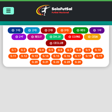
2ªB
3ªD
REG
1ªD
2ªD
1ªF
2ªF
REG F
DH JV
COPAS
CESA
CECLUB
G.1
G.2
G.3
G.4
G.5
G.6
G.7
G.8
G.9
G.10
G.11
G.12
G.13
G.14
G.15
G.16
G.17
G.18
G.19
G.20
G.21
G.22
G.23
G.24