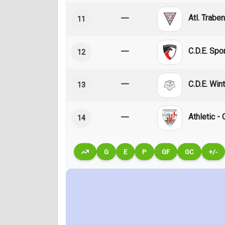
Atl. Trab
11
C.D.E. Spo
12
C.D.E. Win
13
Athletic -
14
G
E
P
GF
GC
+/-