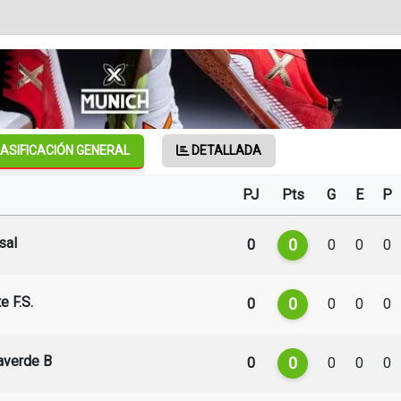
ASIFICACIÓN GENERAL
DETALLADA
PJ
Pts
G
E
P
sal
0
0
0
0
0
e F.S.
0
0
0
0
0
laverde B
0
0
0
0
0