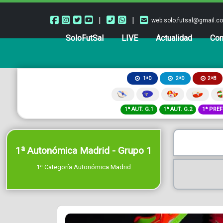
|
|
web.solo.futsal@gmail.c
SoloFutSal
LIVE
Actualidad
Com
2ªB
1ªD
2ªD
1ª AUT. G.1
1ª AUT. G.2
1ª PREF
1ª Autonómica Madrid - Grupo 1
1ª Categoría Autonómica Madrid