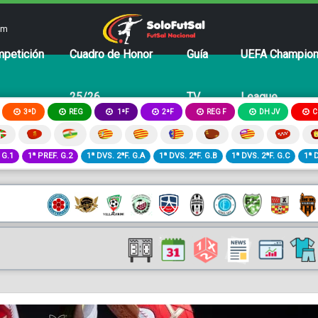
om
petición
Cuadro de Honor
Guía
UEFA Champio
25/26
TV
League
3ªD
REG
2ªF
REG F
DH JV
C
1ªF
 G.1
1ª PREF. G.2
1ª DVS. 2ªF. G.A
1ª DVS. 2ªF. G.B
1ª DVS. 2ªF. G.C
1ª 