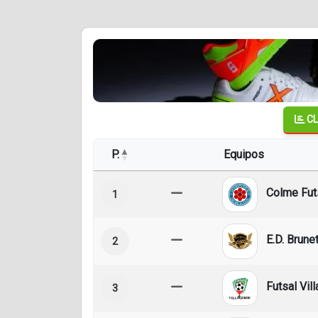
CL
P.
Equipos
Colme Fut
1
E.D. Brunet
2
Futsal Vil
3