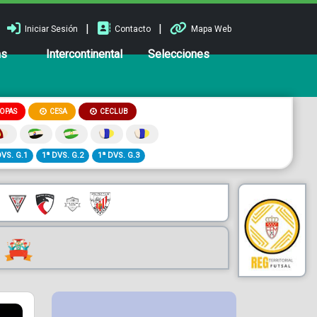
|
|
Iniciar Sesión
Contacto
Mapa Web
ns
Intercontinental
Selecciones
OPAS
CESA
CECLUB
DVS. G.1
1ª DVS. G.2
1ª DVS. G.3