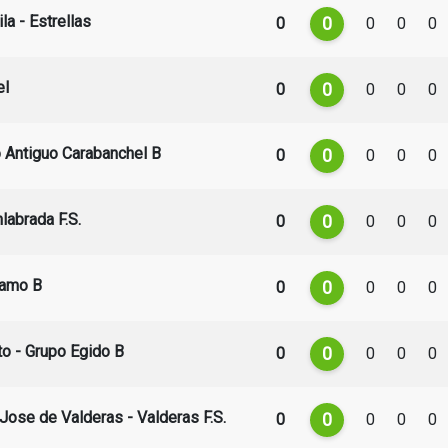
la - Estrellas
0
0
0
0
0
el
0
0
0
0
0
o Antiguo Carabanchel B
0
0
0
0
0
nlabrada F.S.
0
0
0
0
0
Álamo B
0
0
0
0
0
to - Grupo Egido B
0
0
0
0
0
 Jose de Valderas - Valderas F.S.
0
0
0
0
0