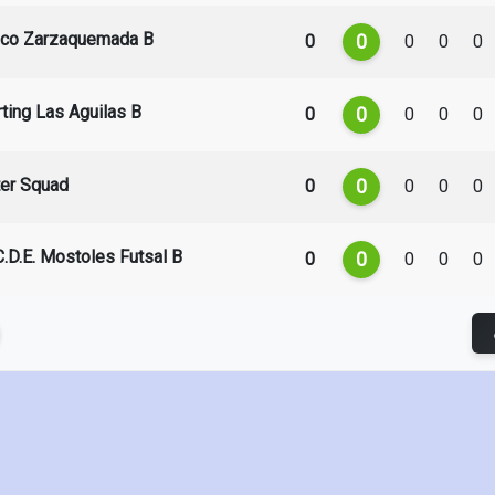
enco Zarzaquemada B
0
0
0
0
0
rting Las Aguilas B
0
0
0
0
0
ter Squad
0
0
0
0
0
 C.D.E. Mostoles Futsal B
0
0
0
0
0