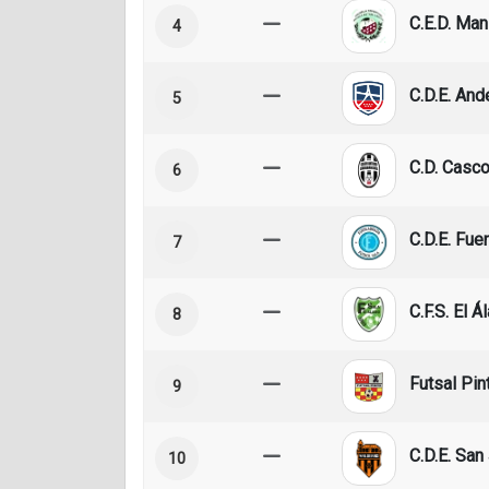
C.E.D. Mani
4
C.D.E. And
5
C.D. Casc
6
C.D.E. Fue
7
C.F.S. El 
8
Futsal Pin
9
C.D.E. San
10