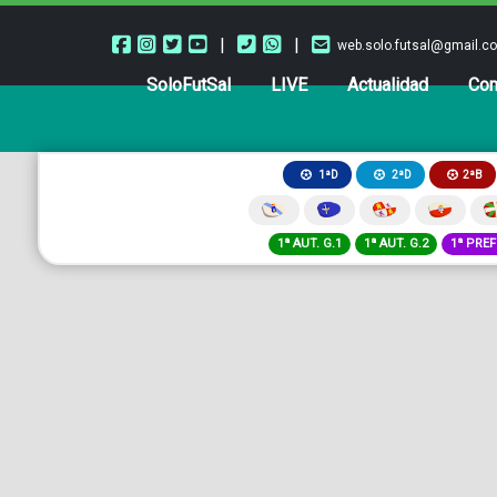
|
|
web.solo.futsal@gmail.c
SoloFutSal
LIVE
Actualidad
Com
2ªB
1ªD
2ªD
1ª AUT. G.1
1ª AUT. G.2
1ª PREF