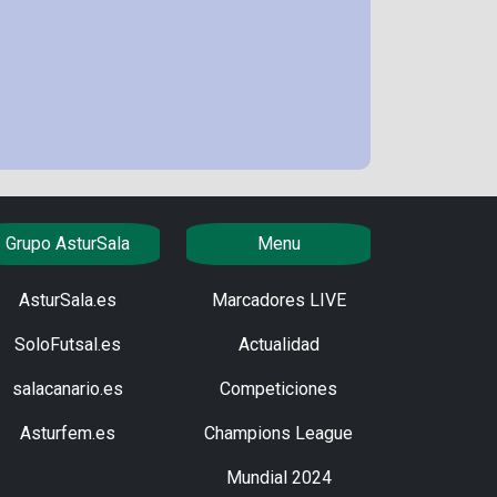
Grupo AsturSala
Menu
AsturSala.es
Marcadores LIVE
SoloFutsal.es
Actualidad
salacanario.es
Competiciones
Asturfem.es
Champions League
Mundial 2024