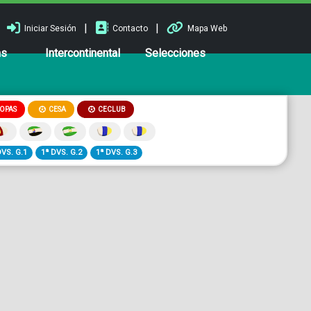
|
|
Iniciar Sesión
Contacto
Mapa Web
ns
Intercontinental
Selecciones
OPAS
CESA
CECLUB
DVS. G.1
1ª DVS. G.2
1ª DVS. G.3