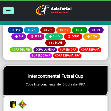
2ªB
3ªD
REG
1ªD
2ªD
1ªF
2ªF
REG F
DH JV
COPAS
CESA
CECLUB
COPA DEL REY
COPA LA REINA
SUPERCOPA
COPA ESPAÑA
SUPERCOPA F
COPA ESPAÑA JUV
Intercontinental Futsal Cup
Copa Intercontinental de fútbol sala - FIFA