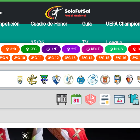
om
petición
Cuadro de Honor
Guía
UEFA Champio
25/26
TV
League
3ªD
REG
2ªF
REG F
DH JV
C
1ªF
3ªG.9
3ªG.10
3ªG.11
3ªG.12
3ªG.13
3ªG.14
3ªG.15
3ªG.16
3ªG.