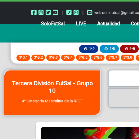
|
|
web.solo.futsal@gmail.c
SoloFutSal
LIVE
Actualidad
Com
2ªB
1ªD
2ªD
3ªG.1
3ªG.2
3ªG.3
3ªG.4
3ªG.5
3ªG.6
3ªG.7
3ªG.8
Tercera División FutSal - Grupo
10
4ª Categoría Masculina de la RFEF