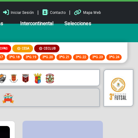
|
|
Iniciar Sesión
Contacto
Mapa Web
ns
Intercontinental
Selecciones
OPAS
CESA
CECLUB
17
3ªG.18
3ªG.19
3ªG.20
3ªG.21
3ªG.22
3ªG.23
3ªG.24