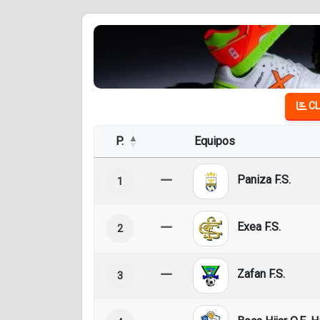
CL
P.
Equipos
Paniza F.S.
1
Exea F.S.
2
Zafan F.S.
3