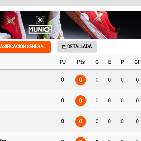
ASIFICACIÓN GENERAL
DETALLADA
PJ
Pts
G
E
P
GF
0
0
0
0
0
0
0
0
0
0
0
0
0
0
0
0
0
0