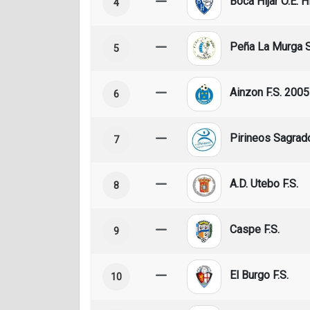
Boca Hijar O.E. Hi
4
Peña La Murga 
5
Ainzon F.S. 2005
6
Pirineos Sagrad
7
A.D. Utebo F.S.
8
Caspe F.S.
9
El Burgo F.S.
10