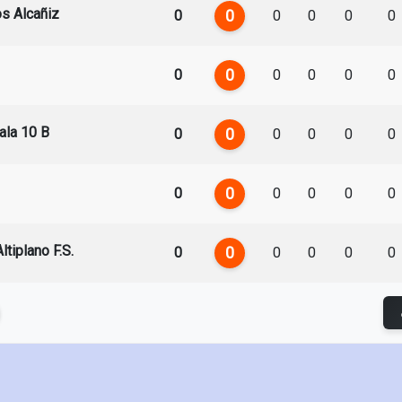
s Alcañiz
0
0
0
0
0
0
0
0
0
0
0
0
ala 10 B
0
0
0
0
0
0
0
0
0
0
0
0
tiplano F.S.
0
0
0
0
0
0