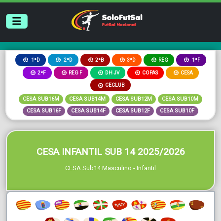
2ªB
3ªD
REG
1ªD
2ªD
1ªF
2ªF
REG F
DH JV
COPAS
CESA
CECLUB
CESA SUB16M
CESA SUB14M
CESA SUB12M
CESA SUB10M
CESA SUB16F
CESA SUB14F
CESA SUB12F
CESA SUB10F
CESA INFANTIL SUB 14 2025/2026
CESA Sub14 Masculino - Infantil