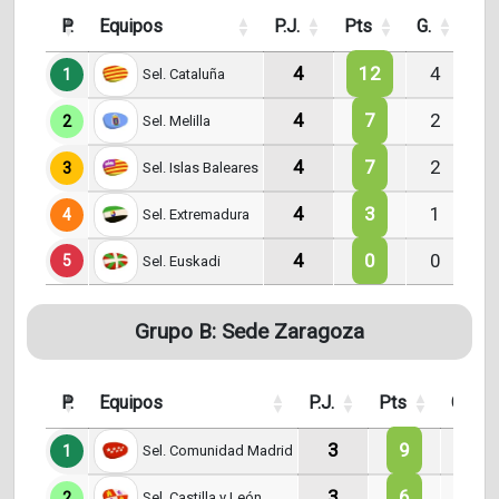
P.
Equipos
P.J.
Pts
G.
E.
4
12
4
1
Sel. Cataluña
4
7
2
2
Sel. Melilla
4
7
2
3
Sel. Islas Baleares
4
3
1
4
Sel. Extremadura
4
0
0
5
Sel. Euskadi
Grupo B: Sede Zaragoza
P.
Equipos
P.J.
Pts
G.
3
9
3
1
Sel. Comunidad Madrid
3
6
2
2
Sel. Castilla y León