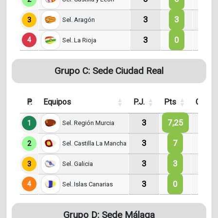
3
3
1
3
Sel. Aragón
3
0
0
4
Sel. La Rioja
Grupo C: Sede Ciudad Real
P.
Equipos
P.J.
Pts
G.
3
7,25
2
1
Sel. Región Murcia
3
7
2
2
Sel. Castilla La Mancha
3
3
1
3
Sel. Galicia
3
0
0
4
Sel. Islas Canarias
Grupo D: Sede Málaga