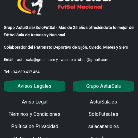
Grupo AsturSala/SoloFutSal - Más de 25 años ofreciéndote lo mejor del
Fútbol Sala de Asturias y Nacional
Colaborador del Patronato Deportivo de Gijón, Oviedo, Mieres y Siero
Email
:
astursala@gmail.com y
web.solo.futsal@gmail.com
Tel
: +34 639 407 454
Avisos Legales
Grupo AsturSala
Aviso Legal
AsturSala.es
Términos y Condiciones
SoloFutsal.es
Política de Privacidad
salacanario.es