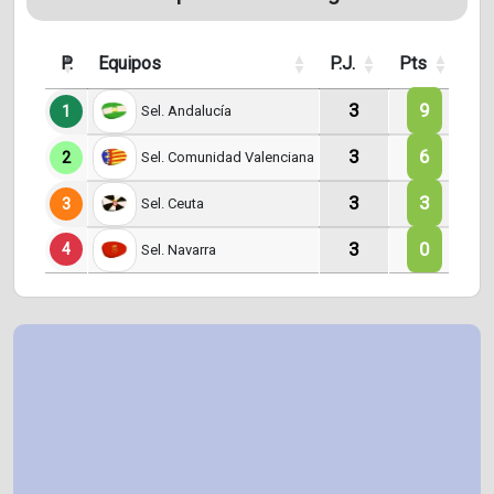
P.
Equipos
P.J.
Pts
G.
3
9
1
Sel. Andalucía
3
6
2
Sel. Comunidad Valenciana
3
3
3
Sel. Ceuta
3
0
4
Sel. Navarra