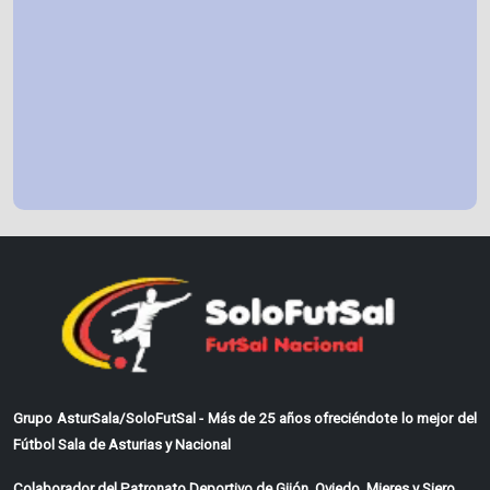
Grupo AsturSala/SoloFutSal - Más de 25 años ofreciéndote lo mejor del
Fútbol Sala de Asturias y Nacional
Colaborador del Patronato Deportivo de Gijón, Oviedo, Mieres y Siero