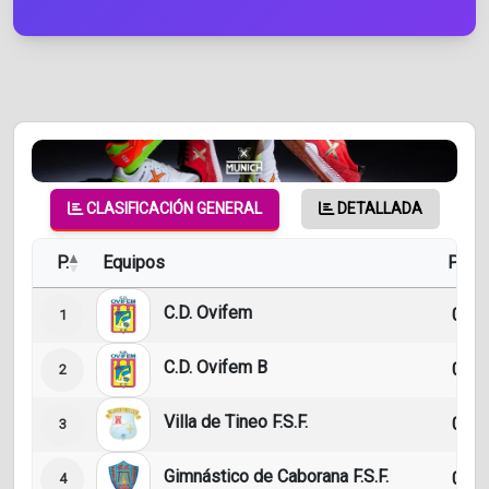
CLASIFICACIÓN GENERAL
DETALLADA
P.
Equipos
PJ
C.D. Ovifem
0
1
C.D. Ovifem B
0
2
Villa de Tineo F.S.F.
0
3
Gimnástico de Caborana F.S.F.
0
4