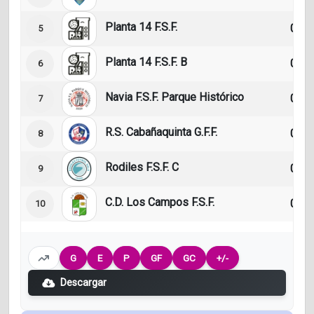
Planta 14 F.S.F.
0
5
Planta 14 F.S.F. B
0
6
Navia F.S.F. Parque Histórico
0
7
R.S. Cabañaquinta G.F.F.
0
8
Rodiles F.S.F. C
0
9
C.D. Los Campos F.S.F.
0
10
G
E
P
GF
GC
+/-
Descargar