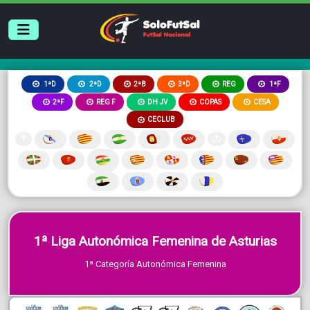
2ªB
3ªD
REG
1ªD
2ªD
1ªF
2ªF
REG F
DH JV
COPAS
CESA
CECLUB
1ª Liga Autonómica Femenina de Asturias
1ª Categoría Autonómica Femenina