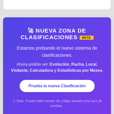
🚀 NUEVA ZONA DE
CLASIFICACIONES
BETA
Estamos probando el nuevo sistema de
clasificaciones.
Ahora podrás ver:
Evolución, Racha, Local,
Visitante, Calculadora y Estadísticas por Meses
.
Prueba la nueva Clasificación
⚠️ Nota: Puede haber errores de código durante esta fase de
pruebas.