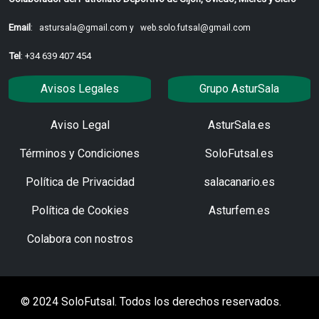
Email
:
astursala@gmail.com y
web.solo.futsal@gmail.com
Tel
: +34 639 407 454
Avisos Legales
Grupo AsturSala
Aviso Legal
AsturSala.es
Términos y Condiciones
SoloFutsal.es
Política de Privacidad
salacanario.es
Política de Cookies
Asturfem.es
Colabora con nostros
© 2024 SoloFutsal. Todos los derechos reservados.