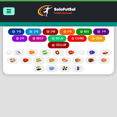
2ªB
3ªD
REG
1ªD
2ªD
1ªF
2ªF
REG F
DH JV
COPAS
CESA
CECLUB