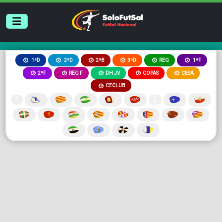
2ªB
3ªD
REG
1ªD
2ªD
1ªF
2ªF
REG F
DH JV
COPAS
CESA
CECLUB