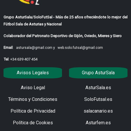
Grupo AsturSala/SoloFutSal - Más de 25 años ofreciéndote lo mejor del
Fútbol Sala de Asturias y Nacional
Colaborador del Patronato Deportivo de Gijón, Oviedo, Mieres y Siero
Email
:
astursala@gmail.com y
web.solo.futsal@gmail.com
Tel
: +34 639 407 454
Avisos Legales
Grupo AsturSala
Aviso Legal
AsturSala.es
Términos y Condiciones
SoloFutsal.es
Política de Privacidad
salacanario.es
Política de Cookies
Asturfem.es