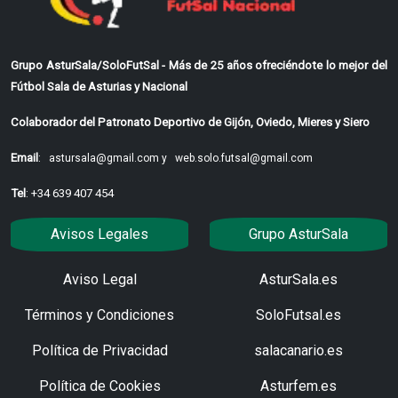
Grupo AsturSala/SoloFutSal - Más de 25 años ofreciéndote lo mejor del
Fútbol Sala de Asturias y Nacional
Colaborador del Patronato Deportivo de Gijón, Oviedo, Mieres y Siero
Email
:
astursala@gmail.com y
web.solo.futsal@gmail.com
Tel
: +34 639 407 454
Avisos Legales
Grupo AsturSala
Aviso Legal
AsturSala.es
Términos y Condiciones
SoloFutsal.es
Política de Privacidad
salacanario.es
Política de Cookies
Asturfem.es