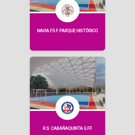
NAVIA F.S.F. PARQUE HISTÓRICO
R.S. CABAÑAQUINTA G.F.F.