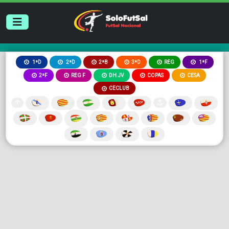
2ªB
3ªD
REG
1ªD
2ªD
1ªF
2ªF
REG F
DH JV
COPAS
CESA
CECLUB