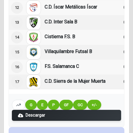
C.D. Íscar Metálicas Íscar
0
12
C.D. Inter Sala B
0
13
Cistierna F.S. B
0
14
Villaquilambre Futsal B
0
15
F.S. Salamanca C
0
16
C.D. Sierra de la Mujer Muerta
0
17
G
E
P
GF
GC
+/-
Descargar