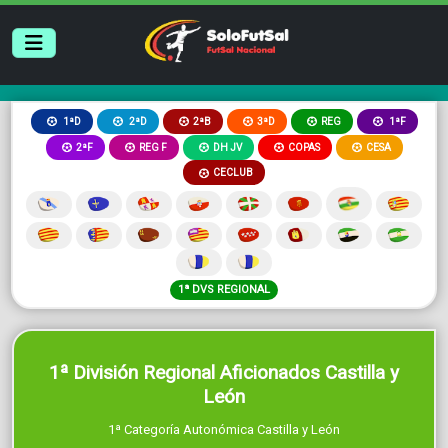
2ªB
3ªD
REG
1ªD
2ªD
1ªF
2ªF
REG F
DH JV
COPAS
CESA
CECLUB
1ª DVS REGIONAL
1ª División Regional Aficionados Castilla y
León
1ª Categoría Autonómica Castilla y León