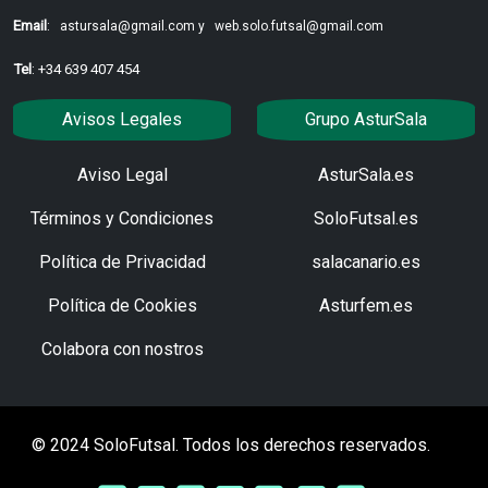
Email
:
astursala@gmail.com y
web.solo.futsal@gmail.com
Tel
: +34 639 407 454
Avisos Legales
Grupo AsturSala
Aviso Legal
AsturSala.es
Términos y Condiciones
SoloFutsal.es
Política de Privacidad
salacanario.es
Política de Cookies
Asturfem.es
Colabora con nostros
© 2024 SoloFutsal. Todos los derechos reservados.