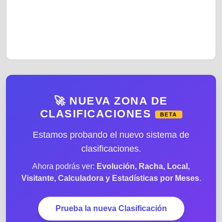
🚀 NUEVA ZONA DE
CLASIFICACIONES
BETA
Estamos probando el nuevo sistema de
clasificaciones.
Ahora podrás ver:
Evolución, Racha, Local,
Visitante, Calculadora y Estadísticas por Meses
.
Prueba la nueva Clasificación