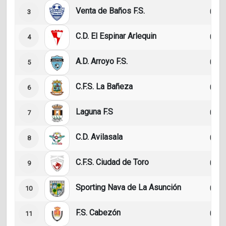
Venta de Baños F.S.
0
3
C.D. El Espinar Arlequin
0
4
A.D. Arroyo F.S.
0
5
C.F.S. La Bañeza
0
6
Laguna F.S
0
7
C.D. Avilasala
0
8
C.F.S. Ciudad de Toro
0
9
Sporting Nava de La Asunción
0
10
F.S. Cabezón
0
11