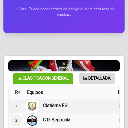
⚠️ Nota: Puede haber errores de código durante esta fase de
pruebas.
CLASIFICACIÓN GENERAL
DETALLADA
P.
Equipos
PJ
Cistierna F.S.
0
1
C.D. Segosala
0
2