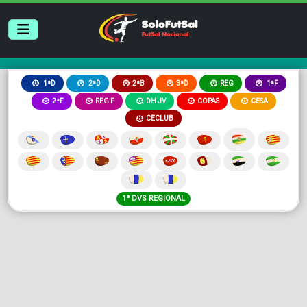
2ªB
3ªD
REG
1ªD
2ªD
1ªF
2ªF
REG F
DH JV
COPAS
CESA
CECLUB
1ª DVS REGIONAL