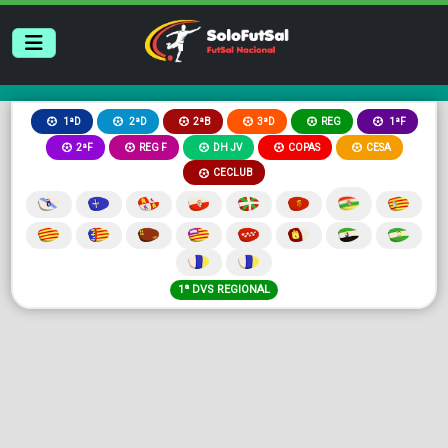
2ªB
3ªD
REG
1ªD
2ªD
1ªF
2ªF
REG F
DH JV
COPAS
CESA
CECLUB
1ª DVS REGIONAL