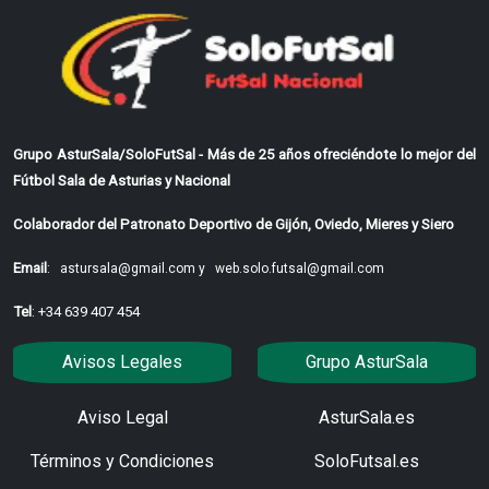
Grupo AsturSala/SoloFutSal - Más de 25 años ofreciéndote lo mejor del
Fútbol Sala de Asturias y Nacional
Colaborador del Patronato Deportivo de Gijón, Oviedo, Mieres y Siero
Email
:
astursala@gmail.com y
web.solo.futsal@gmail.com
Tel
: +34 639 407 454
Avisos Legales
Grupo AsturSala
Aviso Legal
AsturSala.es
Términos y Condiciones
SoloFutsal.es