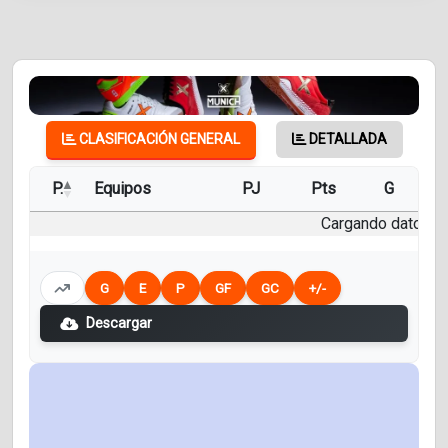
CLASIFICACIÓN GENERAL
DETALLADA
P.
Equipos
PJ
Pts
G
E
Cargando datos...
G
E
P
GF
GC
+/-
Descargar