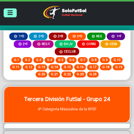
2ªB
3ªD
REG
1ªD
2ªD
1ªF
2ªF
REG F
DH JV
COPAS
CESA
CECLUB
G.1
G.2
G.3
G.4
G.5
G.6
G.7
G.8
G.9
G.10
G.11
G.12
G.13
G.14
G.15
G.16
G.17
G.18
G.19
G.20
G.21
G.22
G.23
G.24
Tercera División FutSal - Grupo 24
4ª Categoría Masculina de la RFEF