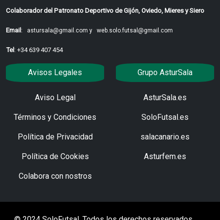
Colaborador del Patronato Deportivo de Gijón, Oviedo, Mieres y Siero
Email
:
astursala@gmail.com y
web.solo.futsal@gmail.com
Tel
: +34 639 407 454
Avisos Legales
Grupo AsturSala
Aviso Legal
AsturSala.es
Términos y Condiciones
SoloFutsal.es
Política de Privacidad
salacanario.es
Política de Cookies
Asturfem.es
Colabora con nostros
© 2024 SoloFutsal. Todos los derechos reservados.