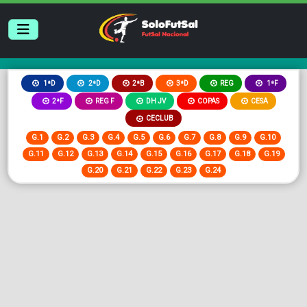
2ªB
3ªD
REG
1ªD
2ªD
1ªF
2ªF
REG F
DH JV
COPAS
CESA
CECLUB
G.1
G.2
G.3
G.4
G.5
G.6
G.7
G.8
G.9
G.10
G.11
G.12
G.13
G.14
G.15
G.16
G.17
G.18
G.19
G.20
G.21
G.22
G.23
G.24