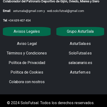
Colaborador del Patronato Deportivo de Gijón, Oviedo, Mieres y Siero
Email
:
astursala@gmail.com y
web.solo.futsal@gmail.com
Tel
: +34 639 407 454
Avisos Legales
Grupo AsturSala
Aviso Legal
AsturSala.es
Términos y Condiciones
SoloFutsal.es
Política de Privacidad
salacanario.es
Política de Cookies
Asturfem.es
Colabora con nostros
© 2024 SoloFutsal. Todos los derechos reservados.