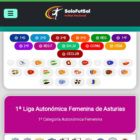
2ªB
3ªD
REG
1ªD
2ªD
1ªF
2ªF
REG F
DH JV
COPAS
CESA
CECLUB
1ª Liga Autonómica Femenina de Asturias
1ª Categoría Autonómica Femenina