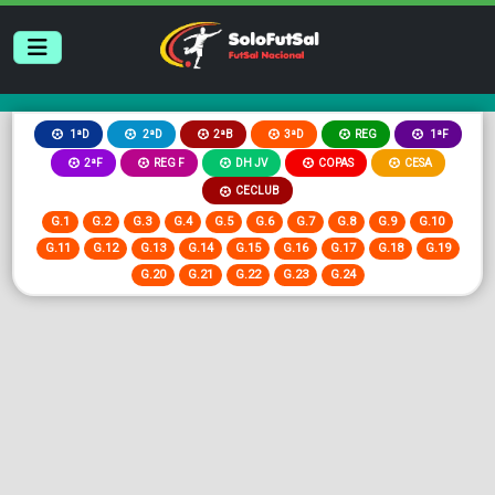
2ªB
3ªD
REG
1ªD
2ªD
1ªF
2ªF
REG F
DH JV
COPAS
CESA
CECLUB
G.1
G.2
G.3
G.4
G.5
G.6
G.7
G.8
G.9
G.10
G.11
G.12
G.13
G.14
G.15
G.16
G.17
G.18
G.19
G.20
G.21
G.22
G.23
G.24