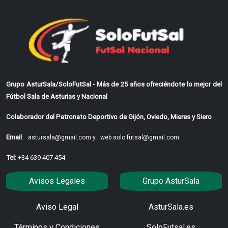
Grupo AsturSala/SoloFutSal - Más de 25 años ofreciéndote lo mejor del
Fútbol Sala de Asturias y Nacional
Colaborador del Patronato Deportivo de Gijón, Oviedo, Mieres y Siero
Email
:
astursala@gmail.com y
web.solo.futsal@gmail.com
Tel
: +34 639 407 454
Avisos Legales
Grupo AsturSala
Aviso Legal
AsturSala.es
Términos y Condiciones
SoloFutsal.es