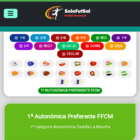
2ªB
3ªD
REG
1ªD
2ªD
1ªF
2ªF
REG F
DH JV
COPAS
CESA
CECLUB
1ª AUTONÓMICA PREFERENTE FFCM
1ª Autonómica Preferente FFCM
1ª Categoría Autonómica Castilla La Mancha