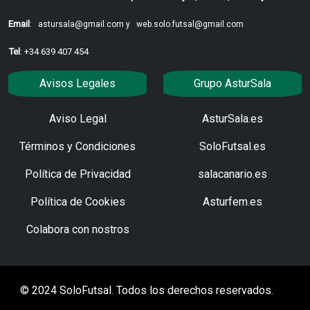
Email
:
astursala@gmail.com y
web.solo.futsal@gmail.com
Tel
: +34 639 407 454
Avisos Legales
Grupo AsturSala
Aviso Legal
AsturSala.es
Términos y Condiciones
SoloFutsal.es
Política de Privacidad
salacanario.es
Política de Cookies
Asturfem.es
Colabora con nostros
© 2024 SoloFutsal. Todos los derechos reservados.