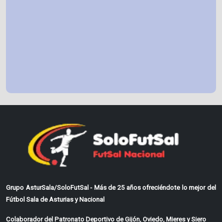
Grupo AsturSala/SoloFutSal - Más de 25 años ofreciéndote lo mejor del
Fútbol Sala de Asturias y Nacional
Colaborador del Patronato Deportivo de Gijón, Oviedo, Mieres y Siero