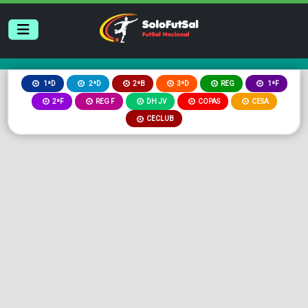
2ªB
3ªD
REG
1ªD
2ªD
1ªF
2ªF
REG F
DH JV
COPAS
CESA
CECLUB