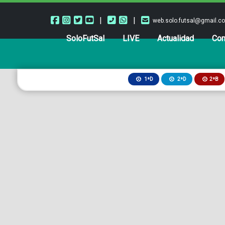
|
|
web.solo.futsal@gmail.c
SoloFutSal
LIVE
Actualidad
Com
2ªB
1ªD
2ªD