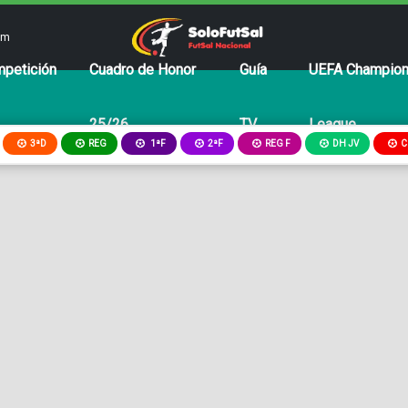
om
petición
Cuadro de Honor
Guía
UEFA Champio
25/26
TV
League
3ªD
REG
2ªF
REG F
DH JV
C
1ªF