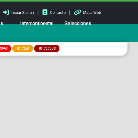
|
|
Iniciar Sesión
Contacto
Mapa Web
ns
Intercontinental
Selecciones
OPAS
CESA
CECLUB