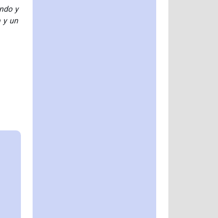
endo y
a y un