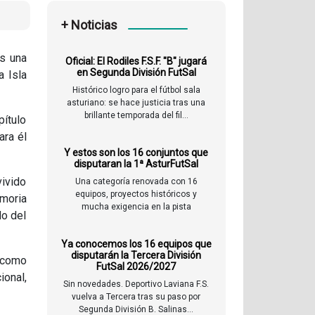
+ Noticias
as una
Oficial: El Rodiles F.S.F. "B" jugará
en Segunda División FutSal
a Isla
Histórico logro para el fútbol sala
asturiano: se hace justicia tras una
brillante temporada del fil...
ítulo
ara él
Y estos son los 16 conjuntos que
disputaran la 1ª AsturFutSal
vivido
Una categoría renovada con 16
equipos, proyectos históricos y
moria
mucha exigencia en la pista
do del
Ya conocemos los 16 equipos que
disputarán la Tercera División
r como
FutSal 2026/2027
ional,
Sin novedades. Deportivo Laviana F.S.
vuelva a Tercera tras su paso por
Segunda División B. Salinas...