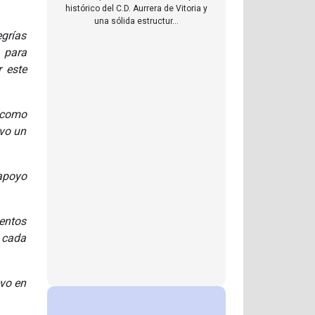
histórico del C.D. Aurrera de Vitoria y
una sólida estructur...
egrías
 para
r este
r como
evo un
apoyo
mentos
, cada
evo en