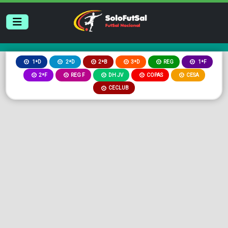
2ªB
3ªD
REG
1ªD
2ªD
1ªF
2ªF
REG F
DH JV
COPAS
CESA
CECLUB