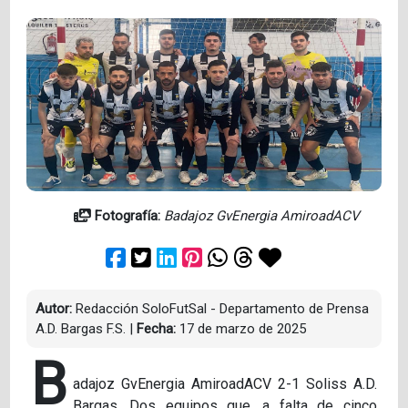
Fotografía:
Badajoz GvEnergia AmiroadACV
Autor:
Redacción SoloFutSal - Departamento de Prensa
A.D. Bargas F.S.
|
Fecha:
17 de marzo de 2025
B
adajoz GvEnergia AmiroadACV 2-1 Soliss A.D.
Bargas. Dos equipos que, a falta de cinco