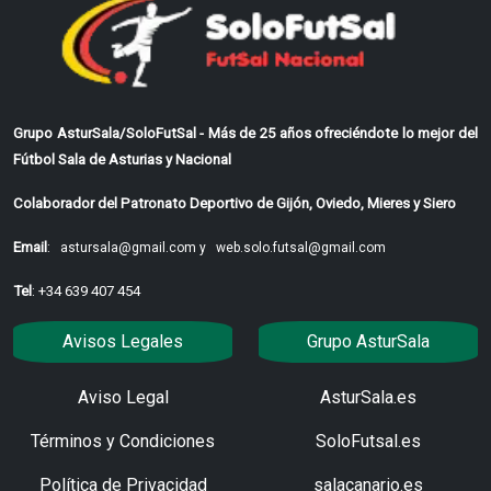
Grupo AsturSala/SoloFutSal - Más de 25 años ofreciéndote lo mejor del
Fútbol Sala de Asturias y Nacional
Colaborador del Patronato Deportivo de Gijón, Oviedo, Mieres y Siero
Email
:
astursala@gmail.com y
web.solo.futsal@gmail.com
Tel
: +34 639 407 454
Avisos Legales
Grupo AsturSala
Aviso Legal
AsturSala.es
Términos y Condiciones
SoloFutsal.es
Política de Privacidad
salacanario.es