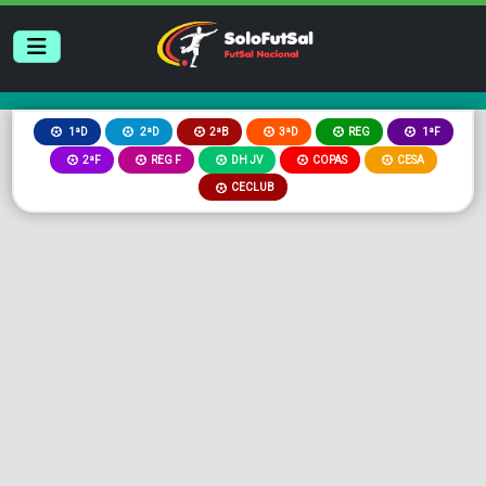
2ªB
3ªD
REG
1ªD
2ªD
1ªF
2ªF
REG F
DH JV
COPAS
CESA
CECLUB