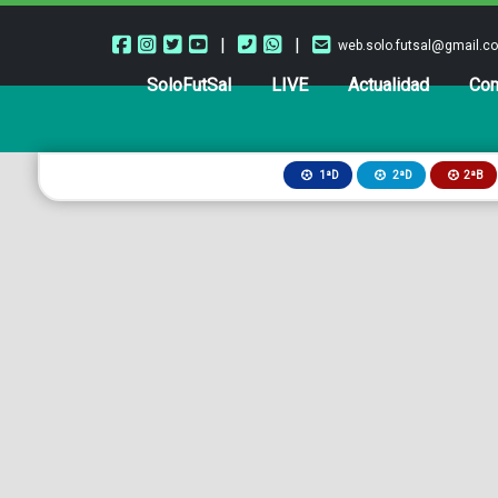
|
|
web.solo.futsal@gmail.c
SoloFutSal
LIVE
Actualidad
Com
2ªB
1ªD
2ªD