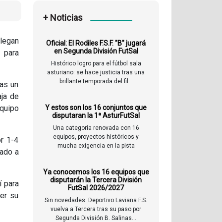
+ Noticias
llegan
Oficial: El Rodiles F.S.F. "B" jugará
en Segunda División FutSal
d para
Histórico logro para el fútbol sala
asturiano: se hace justicia tras una
brillante temporada del fil...
ras un
aja de
quipo
Y estos son los 16 conjuntos que
disputaran la 1ª AsturFutSal
Una categoría renovada con 16
equipos, proyectos históricos y
or 1-4
mucha exigencia en la pista
tado a
Ya conocemos los 16 equipos que
disputarán la Tercera División
í para
FutSal 2026/2027
ler su
Sin novedades. Deportivo Laviana F.S.
vuelva a Tercera tras su paso por
Segunda División B. Salinas...