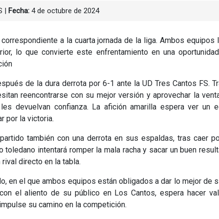
S
|
Fecha:
4 de octubre de 2024
 correspondiente a la cuarta jornada de la liga. Ambos equipos 
erior, lo que convierte este enfrentamiento en una oportunida
ción
spués de la dura derrota por 6-1 ante la UD Tres Cantos FS. T
esitan reencontrarse con su mejor versión y aprovechar la vent
les devuelvan confianza. La afición amarilla espera ver un e
 por la victoria.
 partido también con una derrota en sus espaldas, tras caer p
o toledano intentará romper la mala racha y sacar un buen resul
ival directo en la tabla.
do, en el que ambos equipos están obligados a dar lo mejor de s
 con el aliento de su público en Los Cantos, espera hacer va
 impulse su camino en la competición.