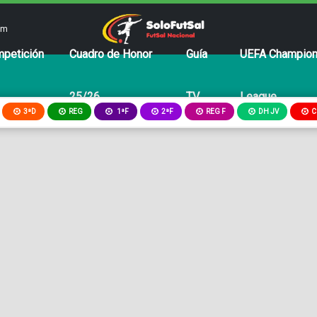
om
petición
Cuadro de Honor
Guía
UEFA Champio
25/26
TV
League
3ªD
REG
2ªF
REG F
DH JV
C
1ªF