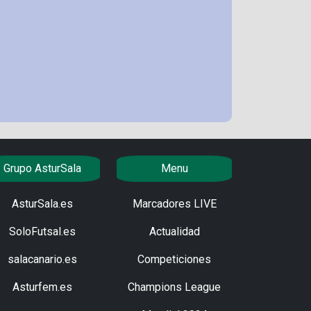
Grupo AsturSala
Menu
AsturSala.es
Marcadores LIVE
SoloFutsal.es
Actualidad
salacanario.es
Competiciones
Asturfem.es
Champions League