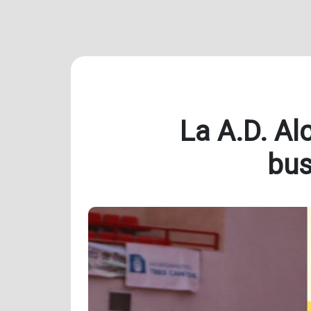
La A.D. Al
bus