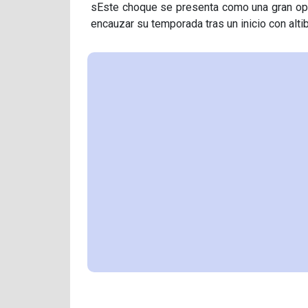
sEste choque se presenta como una gran op
encauzar su temporada tras un inicio con altib