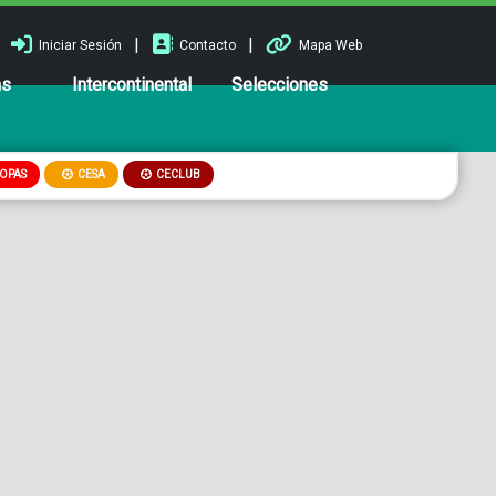
|
|
Iniciar Sesión
Contacto
Mapa Web
ns
Intercontinental
Selecciones
OPAS
CESA
CECLUB