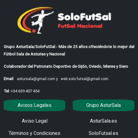
Grupo AsturSala/SoloFutSal - Más de 25 años ofreciéndote lo mejor del
Fútbol Sala de Asturias y Nacional
Colaborador del Patronato Deportivo de Gijón, Oviedo, Mieres y Siero
Email
:
astursala@gmail.com y
web.solo.futsal@gmail.com
Tel
: +34 639 407 454
Avisos Legales
Grupo AsturSala
Aviso Legal
AsturSala.es
Términos y Condiciones
SoloFutsal.es