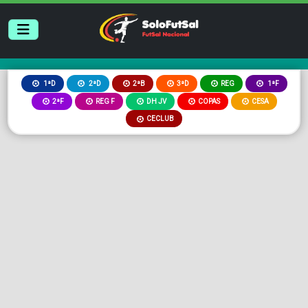
2ªB
3ªD
REG
1ªD
2ªD
1ªF
2ªF
REG F
DH JV
COPAS
CESA
CECLUB