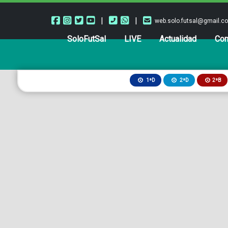
|
|
web.solo.futsal@gmail.c
SoloFutSal
LIVE
Actualidad
Com
2ªB
1ªD
2ªD