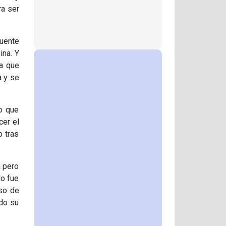
ra ser
Fuente
ina. Y
ta que
a y se
ño que
cer el
o tras
a pero
lo fue
oso de
odo su