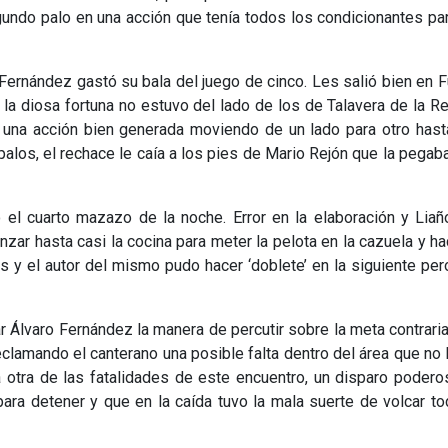
gundo palo en una acción que tenía todos los condicionantes pa
Fernández gastó su bala del juego de cinco. Les salió bien en 
a diosa fortuna no estuvo del lado de los de Talavera de la Re
 una acción bien generada moviendo de un lado para otro has
 palos, el rechace le caía a los pies de Mario Rejón que la pegab
 el cuarto mazazo de la noche. Error en la elaboración y Lia
zar hasta casi la cocina para meter la pelota en la cazuela y ha
s y el autor del mismo pudo hacer ‘doblete’ en la siguiente per
 Álvaro Fernández la manera de percutir sobre la meta contrari
eclamando el canterano una posible falta dentro del área que no 
 otra de las fatalidades de este encuentro, un disparo poder
ara detener y que en la caída tuvo la mala suerte de volcar t