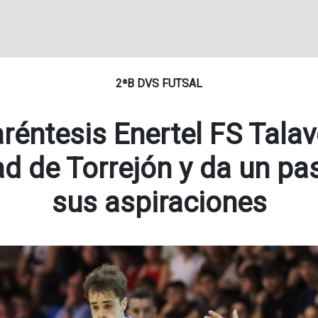
2ªB DVS FUTSAL
aréntesis Enertel FS Talav
d de Torrejón y da un pa
sus aspiraciones