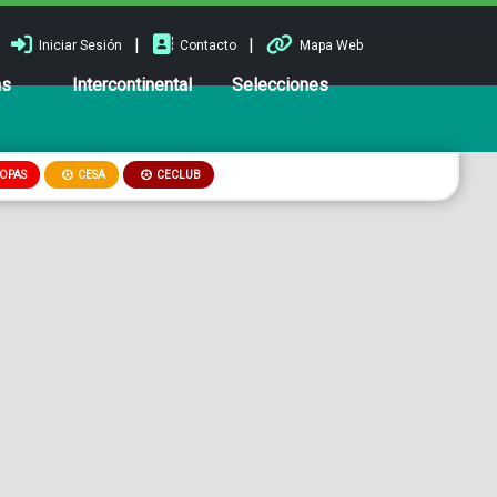
|
|
Iniciar Sesión
Contacto
Mapa Web
ns
Intercontinental
Selecciones
OPAS
CESA
CECLUB