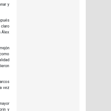
onar y
espués
 claro
a Álex
rejón
z como
alidad
dieron
Marcos
ra vez
 mayor
brin y