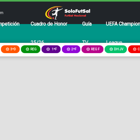
om
petición
Cuadro de Honor
Guía
UEFA Champio
25/26
TV
League
3ªD
REG
2ªF
REG F
DH JV
C
1ªF