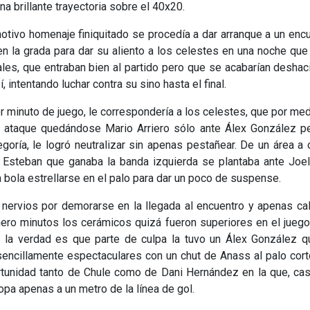
a brillante trayectoria sobre el 40x20.
otivo homenaje finiquitado se procedía a dar arranque a un enc
n la grada para dar su aliento a los celestes en una noche que
cales, que entraban bien al partido pero que se acabarían desha
intentando luchar contra su sino hasta el final.
er minuto de juego, le correspondería a los celestes, que por me
e ataque quedándose Mario Arriero sólo ante Álex González pe
goría, le logró neutralizar sin apenas pestañear. De un área a 
un Esteban que ganaba la banda izquierda se plantaba ante Joe
 bola estrellarse en el palo para dar un poco de suspense.
 nervios por demorarse en la llegada al encuentro y apenas cal
mero minutos los cerámicos quizá fueron superiores en el jueg
 la verdad es que parte de culpa la tuvo un Álex González q
sencillamente espectaculares con un chut de Anass al palo cor
ortunidad tanto de Chule como de Dani Hernández en la que, ca
pa apenas a un metro de la línea de gol.