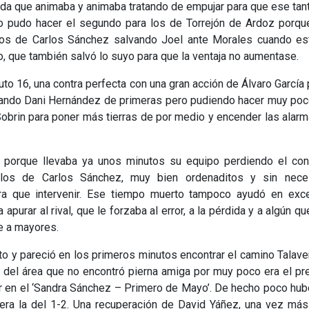
ada que animaba y animaba tratando de empujar para que ese tan
lo pudo hacer el segundo para los de Torrejón de Ardoz porqu
 los de Carlos Sánchez salvando Joel ante Morales cuando es
, que también salvó lo suyo para que la ventaja no aumentase.
uto 16, una contra perfecta con una gran acción de Álvaro García 
alvando Dani Hernández de primeras pero pudiendo hacer muy po
obrin para poner más tierras de por medio y encender las alar
 porque llevaba ya unos minutos su equipo perdiendo el cont
los de Carlos Sánchez, muy bien ordenaditos y sin nece
ra que intervenir. Ese tiempo muerto tampoco ayudó en exc
apurar al rival, que le forzaba al error, a la pérdida y a algún qu
e a mayores.
o y pareció en los primeros minutos encontrar el camino Talave
n del área que no encontró pierna amiga por muy poco era el pr
 en el ‘Sandra Sánchez – Primero de Mayo’. De hecho poco hu
 era la del 1-2. Una recuperación de David Yáñez, una vez má