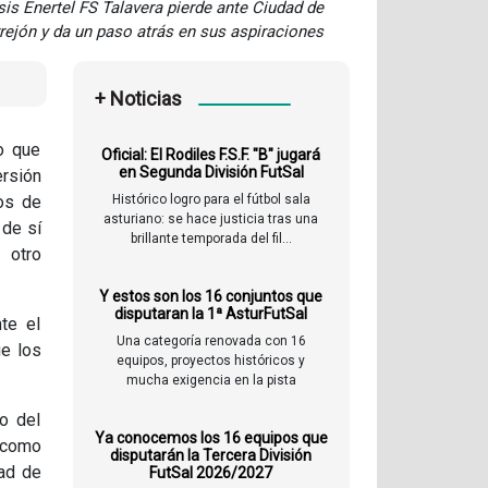
sis Enertel FS Talavera pierde ante Ciudad de
rejón y da un paso atrás en sus aspiraciones
+ Noticias
do que
Oficial: El Rodiles F.S.F. "B" jugará
en Segunda División FutSal
ersión
los de
Histórico logro para el fútbol sala
asturiano: se hace justicia tras una
 de sí
brillante temporada del fil...
 otro
Y estos son los 16 conjuntos que
disputaran la 1ª AsturFutSal
te el
Una categoría renovada con 16
ue los
equipos, proyectos históricos y
mucha exigencia en la pista
o del
Ya conocemos los 16 equipos que
e como
disputarán la Tercera División
dad de
FutSal 2026/2027