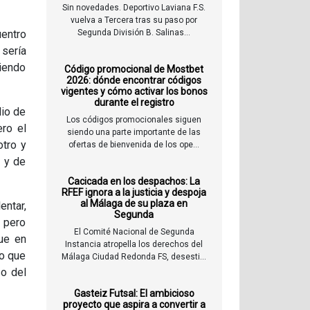
Sin novedades. Deportivo Laviana F.S.
vuelva a Tercera tras su paso por
uentro
Segunda División B. Salinas...
 sería
ciendo
Código promocional de Mostbet
2026: dónde encontrar códigos
vigentes y cómo activar los bonos
durante el registro
dio de
Los códigos promocionales siguen
ro el
siendo una parte importante de las
otro y
ofertas de bienvenida de los ope...
l y de
Cacicada en los despachos: La
RFEF ignora a la justicia y despoja
al Málaga de su plaza en
entar,
Segunda
o pero
El Comité Nacional de Segunda
ue en
Instancia atropella los derechos del
to que
Málaga Ciudad Redonda FS, desesti...
so del
Gasteiz Futsal: El ambicioso
proyecto que aspira a convertir a