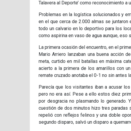
Talavera al Deporte’ como reconocimiento a un
Problemas en la logística solucionados y em
en el que cerca de 2.000 almas se juntaron e
todo un calvario en lo deportivo para los lo
como aspirina en vaso de agua aunque, eso sí, 
La primera ocasión del encuentro, en el prim
Mario Arriero lanzaban una buena acción d
meta, curtido en mil batallas en máxima cate
acierto a la primera de los amarillos con 
remate cruzado anotaba el 0-1 no sin antes la
Parecía que los visitantes iban a acusar los
pero no era así. Pese a ello estos diez pri
por desgracia no plasmando lo generado. Y
cuestión de dos minutos hizo tres paradas 
repelió con reflejos felinos y una doble op
segundo disparo, salvó un disparo a quemarro