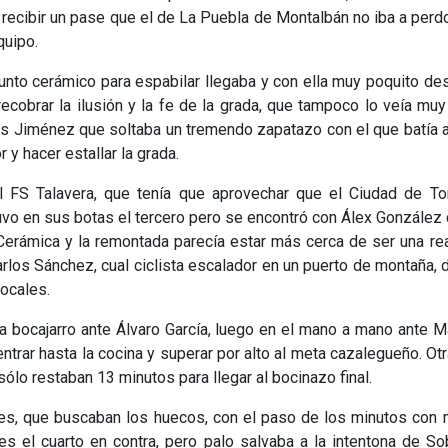
recibir un pase que el de La Puebla de Montalbán no iba a perd
quipo.
junto cerámico para espabilar llegaba y con ella muy poquito d
recobrar la ilusión y la fe de la grada, que tampoco lo veía muy
ús Jiménez que soltaba un tremendo zapatazo con el que batía 
 y hacer estallar la grada.
l FS Talavera, que tenía que aprovechar que el Ciudad de Tor
uvo en sus botas el tercero pero se encontró con Álex Gonzále
 Cerámica y la remontada parecía estar más cerca de ser una re
arlos Sánchez, cual ciclista escalador en un puerto de montaña, 
locales.
 a bocajarro ante Álvaro García, luego en el mano a mano ante 
entrar hasta la cocina y superar por alto al meta cazalegueño. Ot
sólo restaban 13 minutos para llegar al bocinazo final.
cales, que buscaban los huecos, con el paso de los minutos con
es el cuarto en contra, pero palo salvaba a la intentona de So