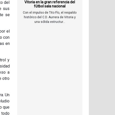
to del
Vitoria en la gran referencia del
fútbol sala nacional
e sus
Con el impulso de Tito Flo, el respaldo
te se
histórico del C.D. Aurrera de Vitoria y
una sólida estructur...
por el
co con
mas en
rol y
sidad
eso a
e otro
ra. Un
eludio
bo que
s todo