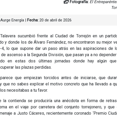
Fotografía:
El Entreparénte
Tor
 Aurge Energía
|
Fecha:
20 de abril de 2026
a Talavera sucumbió frente al Ciudad de Torrejón en un parti
do y donde los de Álvaro Fernández, no encontraron su mejor v
-4, lo que supone dar un paso atrás en las aspiraciones de 
ff de ascenso a la Segunda División, que pasan ya a no depender
do en estas dos últimas jornadas donde hay algún que
ecuperar las plazas perdidas.
 parece que empiezan torcidos antes de iniciarse, que duran
y que no sabes explicar el motivo concreto que ha llevado a q
los necesitabas a tu favor.
 la contienda se produciría una anécdota en forma de retras
ma en el viaje por carretera del conjunto torrejonero, y qu
 homenaje a Justo Cáceres, recientemente coronado ‘Premio Ciu