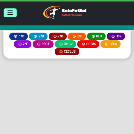
2ªB
3ªD
REG
1ªD
2ªD
1ªF
2ªF
REG F
DH JV
COPAS
CESA
CECLUB