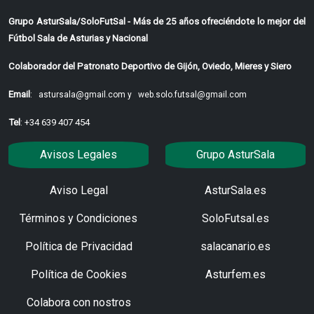
Grupo AsturSala/SoloFutSal - Más de 25 años ofreciéndote lo mejor del
Fútbol Sala de Asturias y Nacional
Colaborador del Patronato Deportivo de Gijón, Oviedo, Mieres y Siero
Email
:
astursala@gmail.com y
web.solo.futsal@gmail.com
Tel
: +34 639 407 454
Avisos Legales
Grupo AsturSala
Aviso Legal
AsturSala.es
Términos y Condiciones
SoloFutsal.es
Política de Privacidad
salacanario.es
Política de Cookies
Asturfem.es
Colabora con nostros