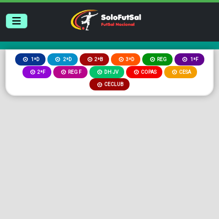
2ªB
3ªD
REG
1ªD
2ªD
1ªF
2ªF
REG F
DH JV
COPAS
CESA
CECLUB