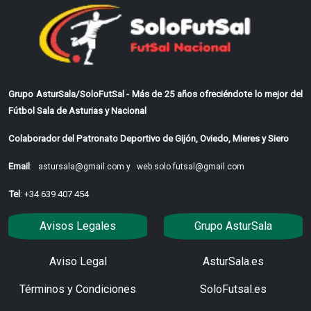
Grupo AsturSala/SoloFutSal - Más de 25 años ofreciéndote lo mejor del
Fútbol Sala de Asturias y Nacional
Colaborador del Patronato Deportivo de Gijón, Oviedo, Mieres y Siero
Email
:
astursala@gmail.com y
web.solo.futsal@gmail.com
Tel
: +34 639 407 454
Avisos Legales
Grupo AsturSala
Aviso Legal
AsturSala.es
Términos y Condiciones
SoloFutsal.es