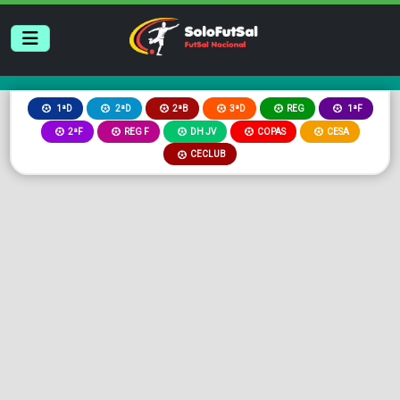
2ªB
3ªD
REG
1ªD
2ªD
1ªF
2ªF
REG F
DH JV
COPAS
CESA
CECLUB