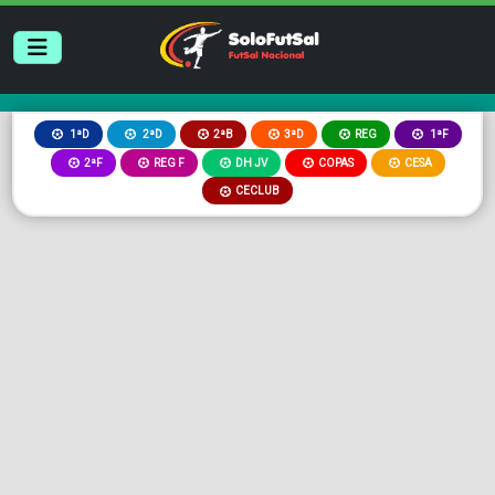
2ªB
3ªD
REG
1ªD
2ªD
1ªF
2ªF
REG F
DH JV
COPAS
CESA
CECLUB