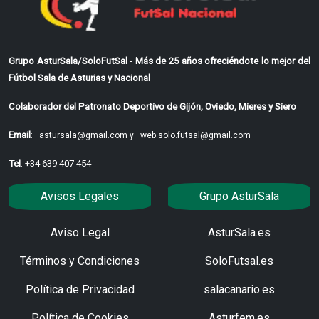
Grupo AsturSala/SoloFutSal - Más de 25 años ofreciéndote lo mejor del
Fútbol Sala de Asturias y Nacional
Colaborador del Patronato Deportivo de Gijón, Oviedo, Mieres y Siero
Email
:
astursala@gmail.com y
web.solo.futsal@gmail.com
Tel
: +34 639 407 454
Avisos Legales
Grupo AsturSala
Aviso Legal
AsturSala.es
Términos y Condiciones
SoloFutsal.es
Política de Privacidad
salacanario.es
Política de Cookies
Asturfem.es