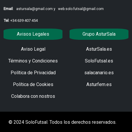
Email
:
astursala@gmail.com y
web.solo.futsal@gmail.com
Tel
: +34 639 407 454
Avisos Legales
Grupo AsturSala
Aviso Legal
AsturSala.es
Términos y Condiciones
SoloFutsal.es
Política de Privacidad
salacanario.es
Política de Cookies
Asturfem.es
Colabora con nostros
© 2024 SoloFutsal. Todos los derechos reservados.