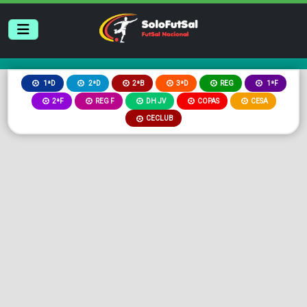
2ªB
3ªD
REG
1ªD
2ªD
1ªF
2ªF
REG F
DH JV
COPAS
CESA
CECLUB