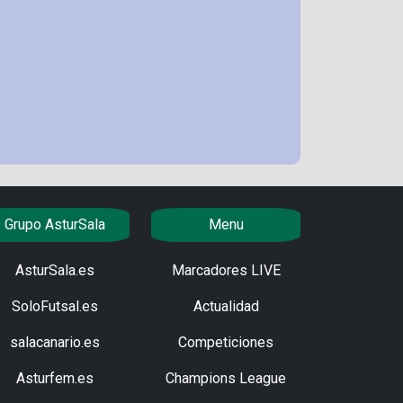
Grupo AsturSala
Menu
AsturSala.es
Marcadores LIVE
SoloFutsal.es
Actualidad
salacanario.es
Competiciones
Asturfem.es
Champions League