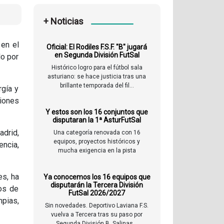
+ Noticias
 en el
Oficial: El Rodiles F.S.F. "B" jugará
en Segunda División FutSal
lo por
Histórico logro para el fútbol sala
asturiano: se hace justicia tras una
brillante temporada del fil...
rgía y
ciones
Y estos son los 16 conjuntos que
disputaran la 1ª AsturFutSal
drid,
Una categoría renovada con 16
equipos, proyectos históricos y
encia,
mucha exigencia en la pista
es, ha
Ya conocemos los 16 equipos que
disputarán la Tercera División
os de
FutSal 2026/2027
pias,
Sin novedades. Deportivo Laviana F.S.
vuelva a Tercera tras su paso por
Segunda División B. Salinas...