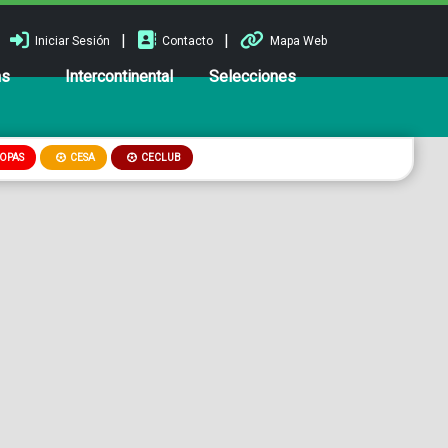
|
|
Iniciar Sesión
Contacto
Mapa Web
ns
Intercontinental
Selecciones
OPAS
CESA
CECLUB