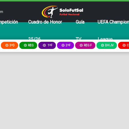
om
petición
Cuadro de Honor
Guía
UEFA Champio
25/26
TV
League
3ªD
REG
2ªF
REG F
DH JV
C
1ªF