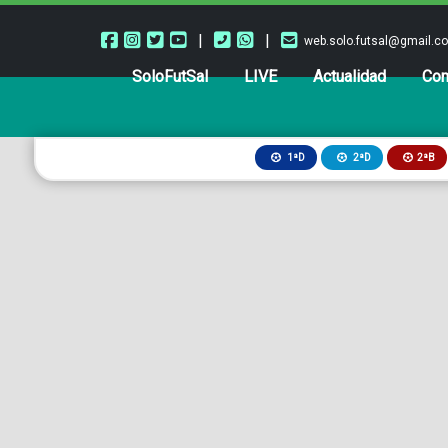
|
|
web.solo.futsal@gmail.c
SoloFutSal
LIVE
Actualidad
Com
2ªB
1ªD
2ªD