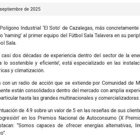
septiembre de 2025
Polígono Industrial ‘El Soto’ de Cazalegas, más concretamente
 ‘naming’ al primer equipo del Fútbol Sala Talavera en su perip
ol Sala.
 casi dos décadas de experiencia dentro del sector de la ene
 lo sostenible y eficiente’, está especializado en las instala
ricas y climatización.
a con un radio de acción que se extiende por Comunidad de Ma
lmente están consolidados dentro del mercado con amplia experi
particular hasta las grandes multinacionales y comercializadoras.
tuación de 4.9 sobre un valor de 5 en las reseñas de sus client
ogresión’ en los Premios Nacional de Autoconsumo (X Premi
can: “Somos capaces de ofrecer energías alternativas, lim
o”.