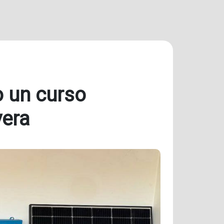
o un curso
vera