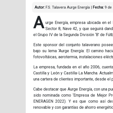
Autor:
F.S. Talavera Aurge Energía
|
Fecha:
9 de 
A
urge Energía, empresa ubicada en el 
Sector 8, Nave 42, y que seguirá dando
el Grupo IV de la Segunda División ‘B’ de Fútb
Este sponsor del conjunto talaverano posee
bajo su lema ‘Aurge Energía: El camino hacia
fotovoltáicas, aerotermia, instalaciones eléct
La empresa, fundada en el año 2006, cuent
Castilla y León y Castilla-La Mancha. Actua
una cartera de clientes importante, desde el 
Cabe destacar que Aurge Energía, con una pun
sido nominada como ‘Empresa de Mejor Pr
ENERAGEN 2022). Y es que como así desta
renovable y con garantías de ahorro energétic