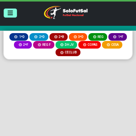
2ªB
3ªD
REG
1ªD
2ªD
1ªF
2ªF
REG F
DH JV
COPAS
CESA
CECLUB