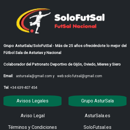
Grupo AsturSala/SoloFutSal - Más de 25 años ofreciéndote lo mejor del
Fútbol Sala de Asturias y Nacional
Colaborador del Patronato Deportivo de Gijón, Oviedo, Mieres y Siero
Email
:
astursala@gmail.com y
web.solo.futsal@gmail.com
Tel
: +34 639 407 454
Avisos Legales
Grupo AsturSala
Aviso Legal
AsturSala.es
Términos y Condiciones
SoloFutsal.es