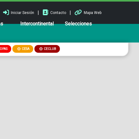
|
|
Iniciar Sesión
Contacto
Mapa Web
ns
Intercontinental
Selecciones
OPAS
CESA
CECLUB