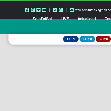
|
|
web.solo.futsal@gmail.c
SoloFutSal
LIVE
Actualidad
Com
2ªB
1ªD
2ªD