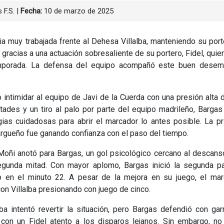
 F.S.
|
Fecha:
10 de marzo de 2025
ia muy trabajada frente al Dehesa Villalba, manteniendo su port
 gracias a una actuación sobresaliente de su portero, Fidel, quie
mporada. La defensa del equipo acompañó este buen desem
o intimidar al equipo de Javi de la Cuerda con una presión alta
ltades y un tiro al palo por parte del equipo madrileño, Barga
ias cuidadosas para abrir el marcador lo antes posible. La p
 bargueño fue ganando confianza con el paso del tiempo.
 Moñi anotó para Bargas, un gol psicológico cercano al descan
egunda mitad. Con mayor aplomo, Bargas inició la segunda pa
 en el minuto 22. A pesar de la mejora en su juego, el mar
on Villalba presionando con juego de cinco.
ba intentó revertir la situación, pero Bargas defendió con gar
con un Fidel atento a los disparos lejanos. Sin embargo, no