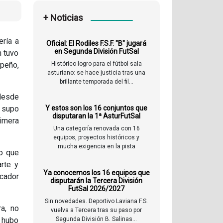
+ Noticias
ería a
Oficial: El Rodiles F.S.F. "B" jugará
en Segunda División FutSal
n tuvo
peño,
Histórico logro para el fútbol sala
asturiano: se hace justicia tras una
brillante temporada del fil...
 desde
s supo
Y estos son los 16 conjuntos que
disputaran la 1ª AsturFutSal
rimera
Una categoría renovada con 16
equipos, proyectos históricos y
mucha exigencia en la pista
so que
rte y
Ya conocemos los 16 equipos que
cador
disputarán la Tercera División
FutSal 2026/2027
Sin novedades. Deportivo Laviana F.S.
ra, no
vuelva a Tercera tras su paso por
 hubo
Segunda División B. Salinas...