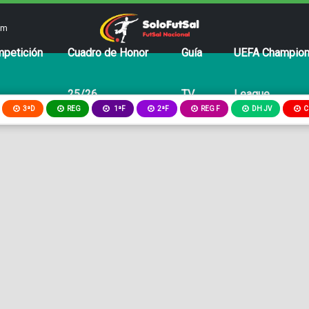
om
petición
Cuadro de Honor
Guía
UEFA Champio
25/26
TV
League
3ªD
REG
2ªF
REG F
DH JV
C
1ªF