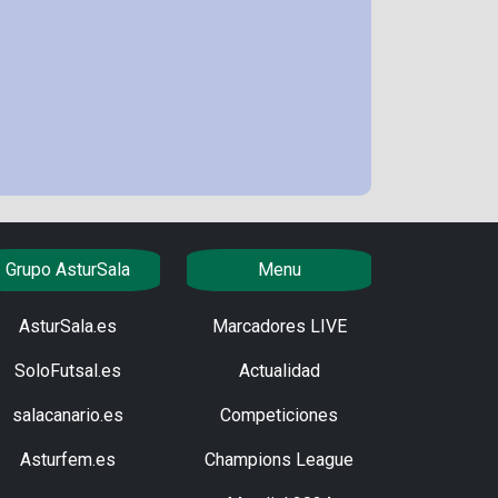
Grupo AsturSala
Menu
AsturSala.es
Marcadores LIVE
SoloFutsal.es
Actualidad
salacanario.es
Competiciones
Asturfem.es
Champions League