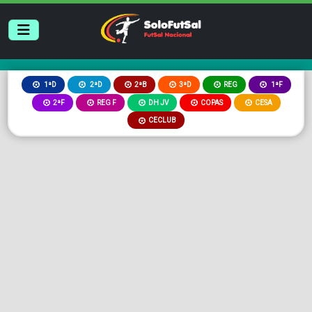
2ªB
3ªD
REG
1ªD
2ªD
1ªF
2ªF
REG F
DH JV
COPAS
CESA
CECLUB