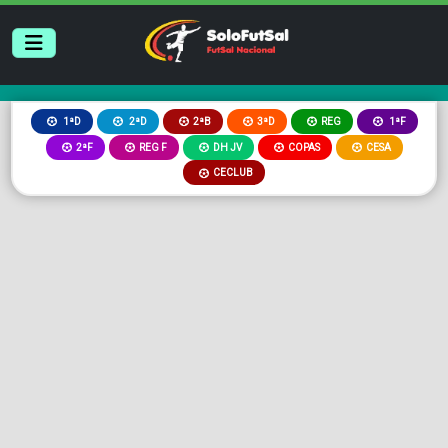
2ªB
3ªD
REG
1ªD
2ªD
1ªF
2ªF
REG F
DH JV
COPAS
CESA
CECLUB