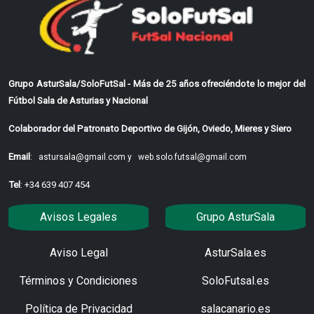
Grupo AsturSala/SoloFutSal - Más de 25 años ofreciéndote lo mejor del
Fútbol Sala de Asturias y Nacional
Colaborador del Patronato Deportivo de Gijón, Oviedo, Mieres y Siero
Email
:
astursala@gmail.com y
web.solo.futsal@gmail.com
Tel
: +34 639 407 454
Avisos Legales
Grupo AsturSala
Aviso Legal
AsturSala.es
Términos y Condiciones
SoloFutsal.es
Política de Privacidad
salacanario.es