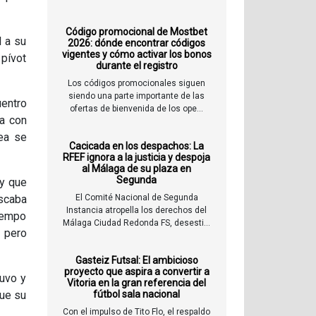
Código promocional de Mostbet
l a su
2026: dónde encontrar códigos
vigentes y cómo activar los bonos
 pívot
durante el registro
Los códigos promocionales siguen
siendo una parte importante de las
uentro
ofertas de bienvenida de los ope...
ba con
ea se
Cacicada en los despachos: La
RFEF ignora a la justicia y despoja
al Málaga de su plaza en
Segunda
 y que
uscaba
El Comité Nacional de Segunda
Instancia atropella los derechos del
tiempo
Málaga Ciudad Redonda FS, desesti...
d pero
Gasteiz Futsal: El ambicioso
proyecto que aspira a convertir a
tuvo y
Vitoria en la gran referencia del
que su
fútbol sala nacional
Con el impulso de Tito Flo, el respaldo