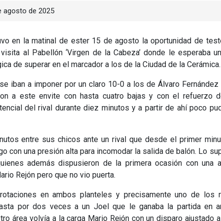
 agosto de 2025
tuvo en la matinal de ester 15 de agosto la oportunidad de tes
visita al Pabellón ‘Virgen de la Cabeza’ donde le esperaba u
gica de superar en el marcador a los de la Ciudad de la Cerámica.
 iban a imponer por un claro 10-0 a los de Álvaro Fernández
aron a este envite con hasta cuatro bajas y con el refuerzo 
encial del rival durante diez minutos y a partir de ahí poco pu
inutos entre sus chicos ante un rival que desde el primer min
ego con una presión alta para incomodar la salida de balón. Lo su
quienes además dispusieron de la primera ocasión con una a
ario Rejón pero que no vio puerta.
 rotaciones en ambos planteles y precisamente uno de los r
hasta por dos veces a un Joel que le ganaba la partida en 
ro área volvía a la carga Mario Rejón con un disparo ajustado a