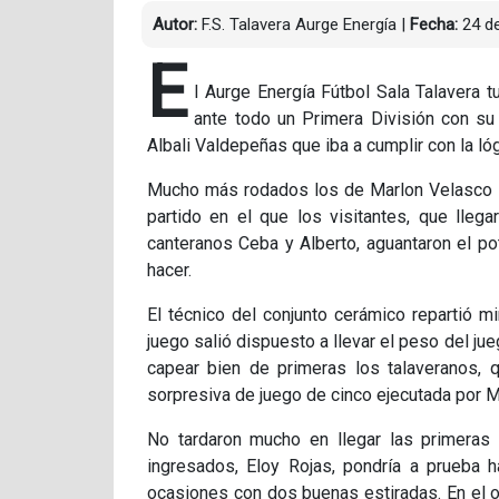
Autor:
F.S. Talavera Aurge Energía
|
Fecha:
24 de
E
l Aurge Energía Fútbol Sala Talavera 
ante todo un Primera División con su 
Albali Valdepeñas que iba a cumplir con la ló
Mucho más rodados los de Marlon Velasco se
partido en el que los visitantes, que lleg
canteranos Ceba y Alberto, aguantaron el pot
hacer.
El técnico del conjunto cerámico repartió m
juego salió dispuesto a llevar el peso del ju
capear bien de primeras los talaveranos, 
sorpresiva de juego de cinco ejecutada por M
No tardaron mucho en llegar las primeras
ingresados, Eloy Rojas, pondría a prueba 
ocasiones con dos buenas estiradas. En el ot