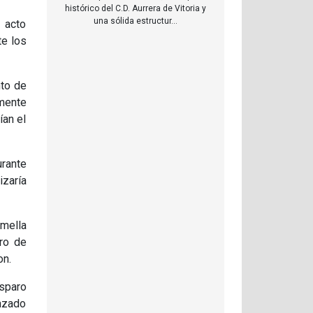
histórico del C.D. Aurrera de Vitoria y
una sólida estructur...
r acto
te los
nto de
amente
ían el
urante
izaría
 mella
ro de
on.
isparo
lazado