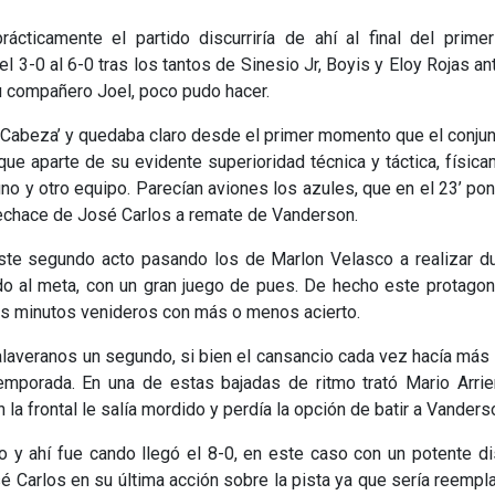
cticamente el partido discurriría de ahí al final del prime
 3-0 al 6-0 tras los tantos de Sinesio Jr, Boyis y Eloy Rojas an
u compañero Joel, poco pudo hacer.
a Cabeza’ y quedaba claro desde el primer momento que el conju
 que aparte de su evidente superioridad técnica y táctica, físic
 y otro equipo. Parecían aviones los azules, que en el 23’ pon
echace de José Carlos a remate de Vanderson.
 este segundo acto pasando los de Marlon Velasco a realizar d
o al meta, con un gran juego de pues. De hecho este protagon
os minutos venideros con más o menos acierto.
alaveranos un segundo, si bien el cansancio cada vez hacía más
emporada. En una de estas bajadas de ritmo trató Mario Arrie
la frontal le salía mordido y perdía la opción de batir a Vanders
 y ahí fue cando llegó el 8-0, en este caso con un potente d
é Carlos en su última acción sobre la pista ya que sería reemp