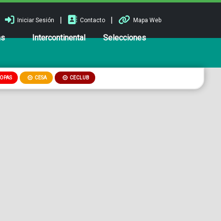
|
|
Iniciar Sesión
Contacto
Mapa Web
ns
Intercontinental
Selecciones
OPAS
CESA
CECLUB