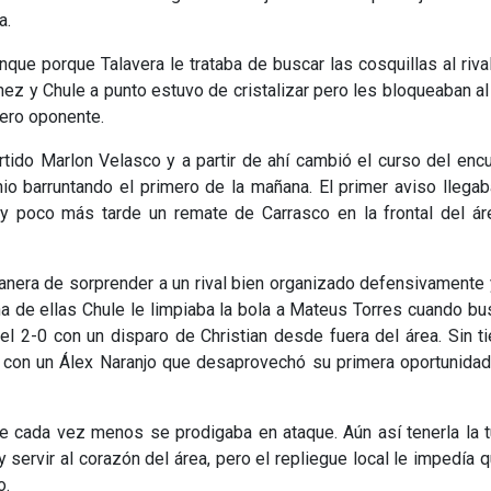
a.
nque porque Talavera le trataba de buscar las cosquillas al riva
z y Chule a punto estuvo de cristalizar pero les bloqueaban al
uero oponente.
tido Marlon Velasco y a partir de ahí cambió el curso del enc
nio barruntando el primero de la mañana. El primer aviso llega
y poco más tarde un remate de Carrasco en la frontal del ár
manera de sorprender a un rival bien organizado defensivamente
na de ellas Chule le limpiaba la bola a Mateus Torres cuando b
 el 2-0 con un disparo de Christian desde fuera del área. Sin 
so con un Álex Naranjo que desaprovechó su primera oportunida
ue cada vez menos se prodigaba en ataque. Aún así tenerla la 
servir al corazón del área, pero el repliegue local le impedía 
o.