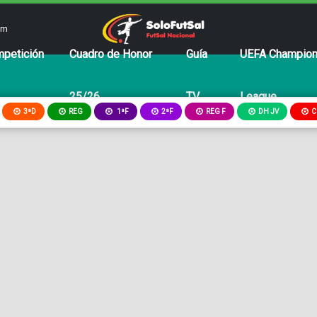
om
petición
Cuadro de Honor
Guía
UEFA Champio
25/26
TV
League
3ªD
REG
2ªF
REG F
DH JV
C
1ªF