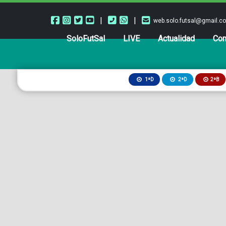
|
|
web.solo.futsal@gmail.c
SoloFutSal
LIVE
Actualidad
Com
2ªB
1ªD
2ªD