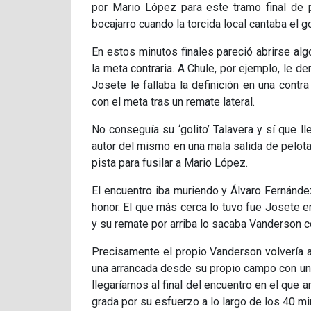
por Mario López para este tramo final de p
bocajarro cuando la torcida local cantaba el go
En estos minutos finales pareció abrirse al
la meta contraria. A Chule, por ejemplo, le d
Josete le fallaba la definición en una con
con el meta tras un remate lateral.
No conseguía su ‘golito’ Talavera y sí que 
autor del mismo en una mala salida de pelota
pista para fusilar a Mario López.
El encuentro iba muriendo y Álvaro Fernández
honor. El que más cerca lo tuvo fue Josete en 
y su remate por arriba lo sacaba Vanderson c
Precisamente el propio Vanderson volvería a
una arrancada desde su propio campo con un d
llegaríamos al final del encuentro en el qu
grada por su esfuerzo a lo largo de los 40 mi