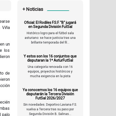
+ Noticias
tearse
Oficial: El Rodiles F.S.F. "B" jugará
en Segunda División FutSal
n Viña
Histórico logro para el fútbol sala
asturiano: se hace justicia tras una
brillante temporada del fil...
 en un
de los
dieron
Y estos son los 16 conjuntos que
disputaran la 1ª AsturFutSal
Una categoría renovada con 16
equipos, proyectos históricos y
uto de
mucha exigencia en la pista
pieron
cción
Ya conocemos los 16 equipos que
disputarán la Tercera División
FutSal 2026/2027
ecién
Sin novedades. Deportivo Laviana F.S.
ambas
vuelva a Tercera tras su paso por
l palo
Segunda División B. Salinas...