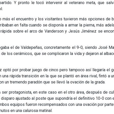
artido. Y pronto le tocó intervenir al veterano meta, que sal
l.
go más el encuentro y los visitantes tuvieron más opciones de 
erribaban en falta cuando se disponía a armar la pierna, más adel
tra rápida sobre el arco de Vanderson y Jesús Jiménez se enco
llegaba el de Valdepeñas, concretamente el 9-0, siendo José Ma
 de los cerámicos, que se complicaron la vida y dejaron al alba
 optó por probar juego de cinco pero tampoco así llegaría el g
una rápida transición en la que se plantó en área rival, fintó a un
on un tremendo paradón que se llevó la ovación de la grada.
 ser protagonista, en este caso en el otro área, después de cu
isparo ajustado al poste que supondría el definitivo 10-0 con 
e ambos equipos fueron recompensados con una ovación por parte
nutos en una calurosa matinal.