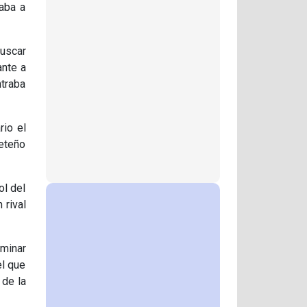
vaba a
buscar
ante a
ntraba
rio el
ceteño
ol del
 rival
lminar
el que
 de la