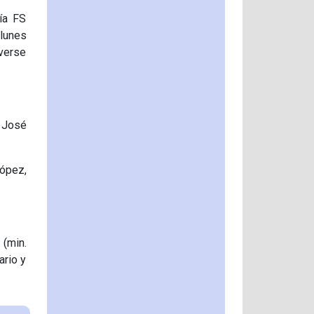
ía FS
 lunes
 verse
, José
López,
 (min.
ario y