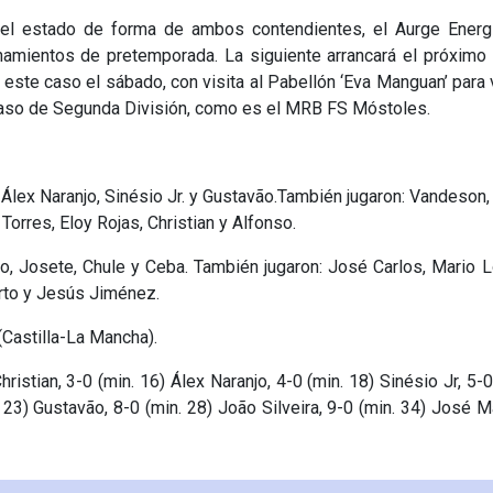
or el estado de forma de ambos contendientes, el Aurge Energ
namientos de pretemporada. La siguiente arrancará el próximo
en este caso el sábado, con visita al Pabellón ‘Eva Manguan’ para
e caso de Segunda División, como es el MRB FS Móstoles.
, Álex Naranjo, Sinésio Jr. y Gustavão.También jugaron: Vandeson
Torres, Eloy Rojas, Christian y Alfonso.
ro, Josete, Chule y Ceba. También jugaron: José Carlos, Mario 
erto y Jesús Jiménez.
(Castilla-La Mancha).
ristian, 3-0 (min. 16) Álex Naranjo, 4-0 (min. 18) Sinésio Jr, 5-0
. 23) Gustavão, 8-0 (min. 28) João Silveira, 9-0 (min. 34) José M