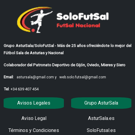
Grupo AsturSala/SoloFutSal - Más de 25 años ofreciéndote lo mejor del
Fútbol Sala de Asturias y Nacional
Colaborador del Patronato Deportivo de Gijón, Oviedo, Mieres y Siero
Email
:
astursala@gmail.com y
web.solo.futsal@gmail.com
Tel
: +34 639 407 454
Avisos Legales
Grupo AsturSala
Aviso Legal
AsturSala.es
Términos y Condiciones
SoloFutsal.es