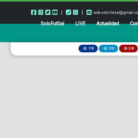
|
|
web.solo.futsal@gmail.c
SoloFutSal
LIVE
Actualidad
Com
2ªB
1ªD
2ªD