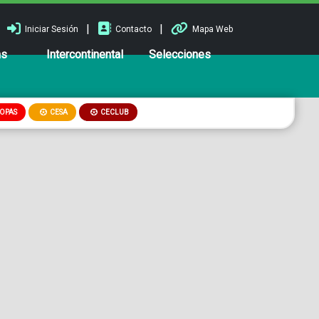
|
|
Iniciar Sesión
Contacto
Mapa Web
ns
Intercontinental
Selecciones
OPAS
CESA
CECLUB