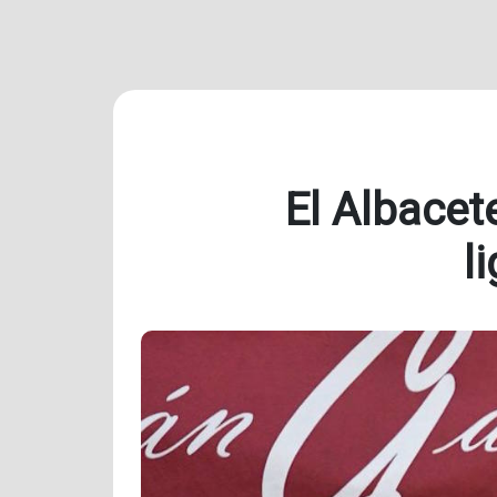
El Albacet
l