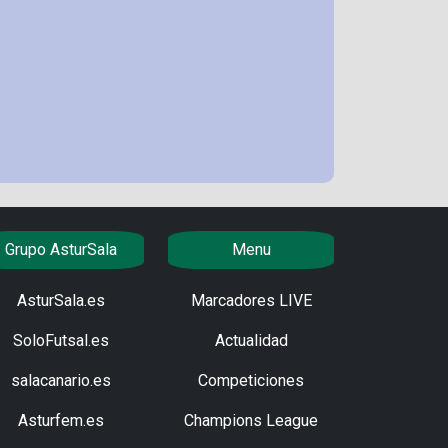
Grupo AsturSala
Menu
AsturSala.es
Marcadores LIVE
SoloFutsal.es
Actualidad
salacanario.es
Competiciones
Asturfem.es
Champions League