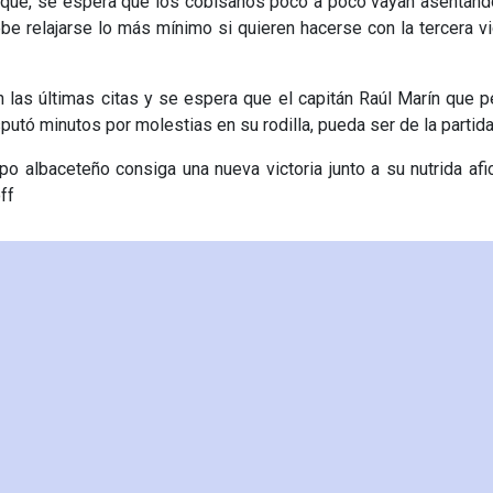
anque, se espera que los cobisanos poco a poco vayan asentan
e relajarse lo más mínimo si quieren hacerse con la tercera vi
 las últimas citas y se espera que el capitán Raúl Marín que 
sputó minutos por molestias en su rodilla, pueda ser de la partid
o albaceteño consiga una nueva victoria junto a su nutrida afi
off