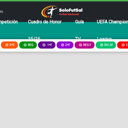
om
petición
Cuadro de Honor
Guía
UEFA Champio
25/26
TV
League
3ªD
REG
2ªF
REG F
DH JV
C
1ªF