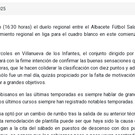
025
(16:30 horas) el duelo regional entre el Albacete Fútbol Sal
amiento regional en liga para el cuadro blanco en este comie
coles en Villanueva de los Infantes, el conjunto dirigido por
hará con la firme intención de confirmar las buenas sensaciones 
eras, que le hacen coliderar la clasificación con diez puntos y 
lo fue un mal día, quizás propiciado por la falta de motivación
ar a grandes objetivos.
obisanos en las últimas temporadas es siempre hablar de gra
os últimos cursos siempre han registrado notables temporadas.
a optó por un cambio de rumbo tras la salida de su anterior téc
Esta remodelación de plantilla puede ser que haya sido la causa
legan a la cita del sábado en puestos de descenso con dos p