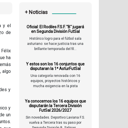
+ Noticias
a y el
Oficial: El Rodiles F.S.F. "B" jugará
en Segunda División FutSal
nzo de
Histórico logro para el fútbol sala
asturiano: se hace justicia tras una
brillante temporada del fil...
 Félix
que ha
además
Y estos son los 16 conjuntos que
disputaran la 1ª AsturFutSal
, algo
Una categoría renovada con 16
equipos, proyectos históricos y
mucha exigencia en la pista
ndes y
Ya conocemos los 16 equipos que
disputarán la Tercera División
nico y
FutSal 2026/2027
 de un
Sin novedades. Deportivo Laviana F.S.
untos.
vuelva a Tercera tras su paso por
Segunda División B. Salinas...