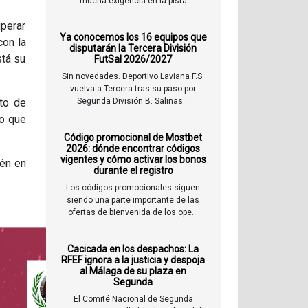
mucha exigencia en la pista
perar
Ya conocemos los 16 equipos que
con la
disputarán la Tercera División
stá su
FutSal 2026/2027
Sin novedades. Deportivo Laviana F.S.
vuelva a Tercera tras su paso por
to de
Segunda División B. Salinas...
lo que
Código promocional de Mostbet
2026: dónde encontrar códigos
vigentes y cómo activar los bonos
ién en
durante el registro
Los códigos promocionales siguen
siendo una parte importante de las
ofertas de bienvenida de los ope...
Cacicada en los despachos: La
RFEF ignora a la justicia y despoja
al Málaga de su plaza en
Segunda
El Comité Nacional de Segunda