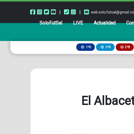
|
|
web.solo.futsal@gmail.c
SoloFutSal
LIVE
Actualidad
Com
2ªB
1ªD
2ªD
El Albace