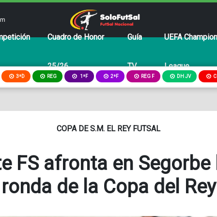
om
petición
Cuadro de Honor
Guía
UEFA Champio
25/26
TV
League
3ªD
REG
2ªF
REG F
DH JV
C
1ªF
COPA DE S.M. EL REY FUTSAL
te FS afronta en Segorbe 
ronda de la Copa del Rey