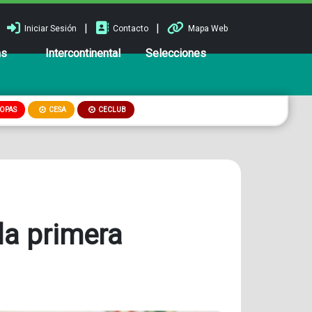
|
|
Iniciar Sesión
Contacto
Mapa Web
ns
Intercontinental
Selecciones
OPAS
CESA
CECLUB
la primera