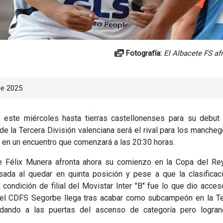
Fotografía:
El Albacete FS af
de 2025
 este miércoles hasta tierras castellonenses para su debut 
e la Tercera División valenciana será el rival para los manche
, en un encuentro que comenzará a las 20:30 horas.
 de Félix Munera afronta ahora su comienzo en la Copa del Re
sada al quedar en quinta posición y pese a que la clasificac
 condición de filial del Movistar Inter "B" fue lo que dio acces
e, el CDFS Segorbe llega tras acabar como subcampeón en la T
edando a las puertas del ascenso de categoría pero logran