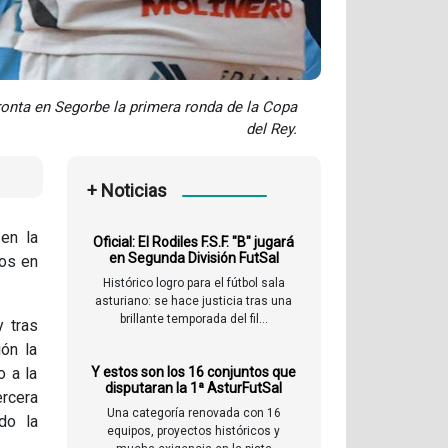
ronta en Segorbe la primera ronda de la Copa
del Rey.
+ Noticias
en la
Oficial: El Rodiles F.S.F. "B" jugará
en Segunda División FutSal
gos en
Histórico logro para el fútbol sala
asturiano: se hace justicia tras una
brillante temporada del fil...
y tras
ión la
o a la
Y estos son los 16 conjuntos que
disputaran la 1ª AsturFutSal
ercera
Una categoría renovada con 16
do la
equipos, proyectos históricos y