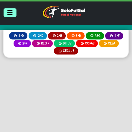
2ªB
3ªD
REG
1ªD
2ªD
1ªF
2ªF
REG F
DH JV
COPAS
CESA
CECLUB