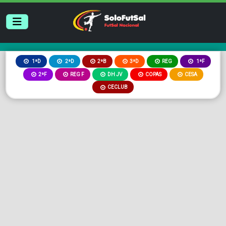
2ªB
3ªD
REG
1ªD
2ªD
1ªF
2ªF
REG F
DH JV
COPAS
CESA
CECLUB