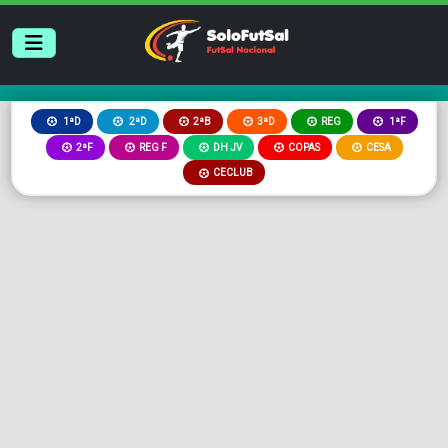
2ªB
3ªD
REG
1ªD
2ªD
1ªF
2ªF
REG F
DH JV
COPAS
CESA
CECLUB