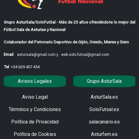
Grupo AsturSala/SoloFutSal - Más de 25 años ofreciéndote lo mejor del
Fútbol Sala de Asturias y Nacional
Colaborador del Patronato Deportivo de Gijón, Oviedo, Mieres y Siero
Email
:
astursala@gmail.com y
web.solo.futsal@gmail.com
Tel
: +34 639 407 454
Avisos Legales
Grupo AsturSala
Aviso Legal
AsturSala.es
Términos y Condiciones
SoloFutsal.es
Política de Privacidad
salacanario.es
Política de Cookies
Asturfem.es