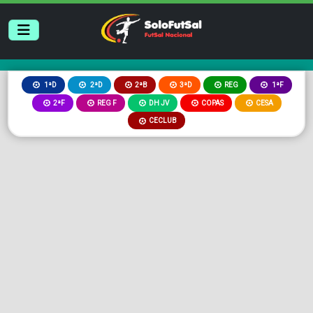
2ªB
3ªD
REG
1ªD
2ªD
1ªF
2ªF
REG F
DH JV
COPAS
CESA
CECLUB