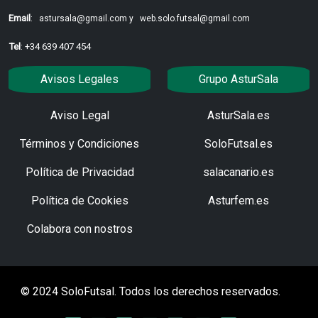
Email
:
astursala@gmail.com y
web.solo.futsal@gmail.com
Tel
: +34 639 407 454
Avisos Legales
Grupo AsturSala
Aviso Legal
AsturSala.es
Términos y Condiciones
SoloFutsal.es
Política de Privacidad
salacanario.es
Política de Cookies
Asturfem.es
Colabora con nostros
© 2024 SoloFutsal. Todos los derechos reservados.