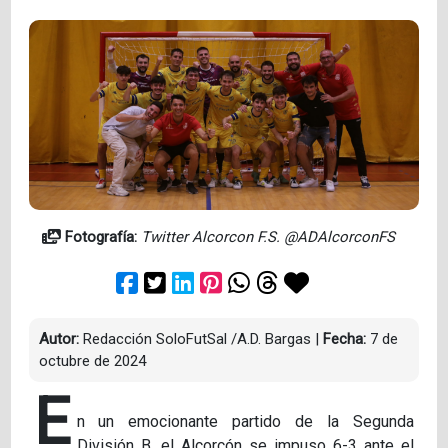
Fotografía:
Twitter Alcorcon F.S. @ADAlcorconFS
Autor:
Redacción SoloFutSal /A.D. Bargas
|
Fecha:
7 de
octubre de 2024
E
n un emocionante partido de la Segunda
División B, el Alcorcón se impuso 6-3 ante el