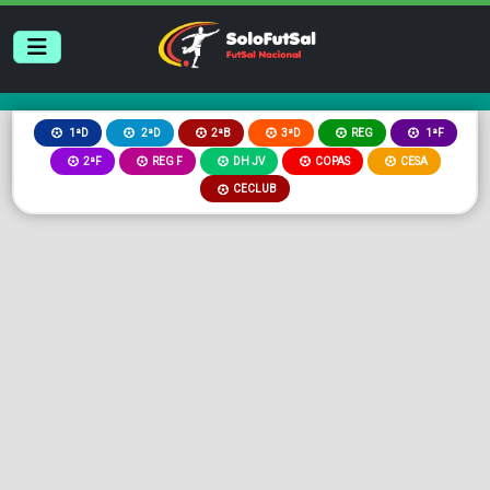
2ªB
3ªD
REG
1ªD
2ªD
1ªF
2ªF
REG F
DH JV
COPAS
CESA
CECLUB