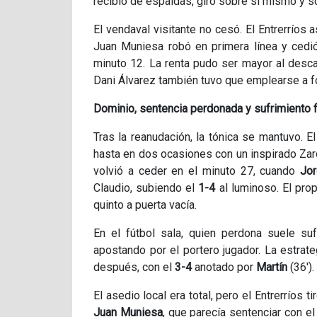
recibió de espaldas, giró sobre sí mismo y so
El vendaval visitante no cesó. El Entrerríos a
Juan Muniesa robó en primera línea y ced
minuto 12. La renta pudo ser mayor al desc
Dani Álvarez también tuvo que emplearse a fo
Dominio, sentencia perdonada y sufrimiento f
Tras la reanudación, la tónica se mantuvo. E
hasta en dos ocasiones con un inspirado Zar
volvió a ceder en el minuto 27, cuando
Jor
Claudio, subiendo el
1-4
al luminoso. El prop
quinto a puerta vacía.
En el fútbol sala, quien perdona suele su
apostando por el portero jugador. La estrat
después, con el
3-4
anotado por
Martín
(36').
El asedio local era total, pero el Entrerríos 
Juan Muniesa
, que parecía sentenciar con e