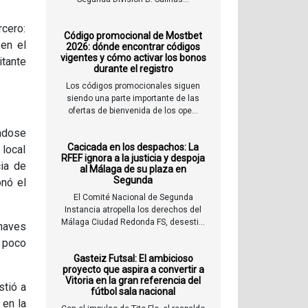
rcero:
Código promocional de Mostbet
en el
2026: dónde encontrar códigos
vigentes y cómo activar los bonos
itante
durante el registro
Los códigos promocionales siguen
siendo una parte importante de las
ofertas de bienvenida de los ope...
ándose
Cacicada en los despachos: La
 local
RFEF ignora a la justicia y despoja
cia de
al Málaga de su plaza en
Segunda
onó el
El Comité Nacional de Segunda
Instancia atropella los derechos del
Málaga Ciudad Redonda FS, desesti...
naves
, poco
Gasteiz Futsal: El ambicioso
proyecto que aspira a convertir a
Vitoria en la gran referencia del
stió a
fútbol sala nacional
 en la