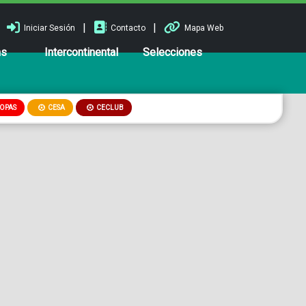
|
|
Iniciar Sesión
Contacto
Mapa Web
ns
Intercontinental
Selecciones
OPAS
CESA
CECLUB