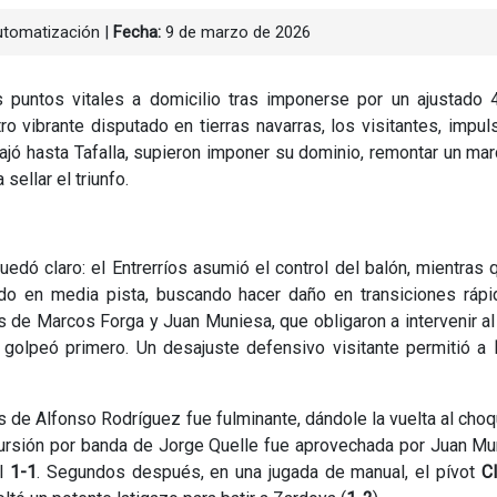
utomatización
|
Fecha:
9 de marzo de 2026
puntos vitales a domicilio tras imponerse por un ajustado 4
ro vibrante disputado en tierras navarras, los visitantes, impu
viajó hasta Tafalla, supieron imponer su dominio, remontar un ma
sellar el triunfo.
quedó claro: el Entrerríos asumió el control del balón, mientras 
o en media pista, buscando hacer daño en transiciones rápi
s de Marcos Forga y Juan Muniesa, que obligaron a intervenir a
n golpeó primero. Un desajuste defensivo visitante permitió a
s de Alfonso Rodríguez fue fulminante, dándole la vuelta al cho
ncursión por banda de Jorge Quelle fue aprovechada por Juan M
el
1-1
. Segundos después, en una jugada de manual, el pívot
C