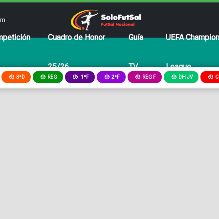
om
petición
Cuadro de Honor
Guía
UEFA Champio
25/26
TV
League
3ªD
REG
2ªF
REG F
DH JV
C
1ªF