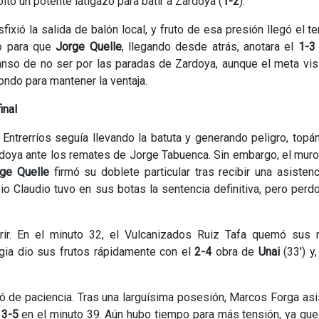
ltó un potente latigazo para batir a Zardoya (
1-2
).
sfixió la salida de balón local, y fruto de esa presión llegó el te
ió para que
Jorge Quelle
, llegando desde atrás, anotara el
1-3
anso de no ser por las paradas de Zardoya, aunque el meta vis
ndo para mantener la ventaja.
inal
l Entrerríos seguía llevando la batuta y generando peligro, top
doya ante los remates de Jorge Tabuenca. Sin embargo, el muro
ge Quelle
firmó su doblete particular tras recibir una asisten
io Claudio tuvo en sus botas la sentencia definitiva, pero perd
frir. En el minuto 32, el Vulcanizados Ruiz Tafa quemó sus 
egia dio sus frutos rápidamente con el
2-4
obra de
Unai
(33') y
tiró de paciencia. Tras una larguísima posesión, Marcos Forga asi
l
3-5
en el minuto 39. Aún hubo tiempo para más tensión, ya que