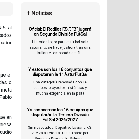
+ Noticias
-5 al
Oficial: El Rodiles F.S.F. "B" jugará
en Segunda División FutSal
lsados
rcador
Histórico logro para el fútbol sala
asturiano: se hace justicia tras una
brillante temporada del fil...
Y estos son los 16 conjuntos que
que el
disputaran la 1ª AsturFutSal
das o
Una categoría renovada con 16
equipos, proyectos históricos y
l meta
mucha exigencia en la pista
Pablo
Ya conocemos los 16 equipos que
disputarán la Tercera División
que en
FutSal 2026/2027
uniesa
Sin novedades. Deportivo Laviana F.S.
laudio
vuelva a Tercera tras su paso por
Segunda División B. Salinas...