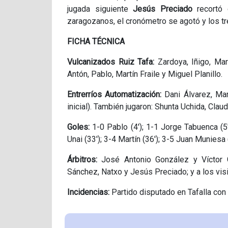
jugada siguiente
Jesús Preciado
recortó 
zaragozanos, el cronómetro se agotó y los tre
FICHA TÉCNICA
Vulcanizados Ruiz Tafa:
Zardoya, Iñigo, Mari
Antón, Pablo, Martín Fraile y Miguel Planillo.
Entrerríos Automatización:
Dani Álvarez, Mar
inicial). También jugaron: Shunta Uchida, Cla
Goles:
1-0 Pablo (4'); 1-1 Jorge Tabuenca (5')
Unai (33'); 3-4 Martín (36'); 3-5 Juan Muniesa 
Árbitros:
José Antonio González y Víctor Gi
Sánchez, Natxo y Jesús Preciado; y a los visi
Incidencias:
Partido disputado en Tafalla co