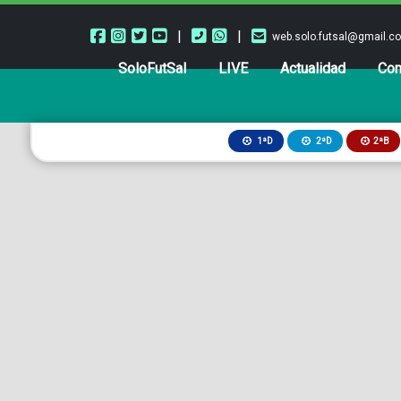
|
|
web.solo.futsal@gmail.c
SoloFutSal
LIVE
Actualidad
Com
2ªB
1ªD
2ªD