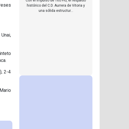
Con el impulso de Tito Flo, el respaldo
reses
histórico del C.D. Aurrera de Vitoria y
una sólida estructur...
 Unai,
nteto
nca.
); 2-4
Mario