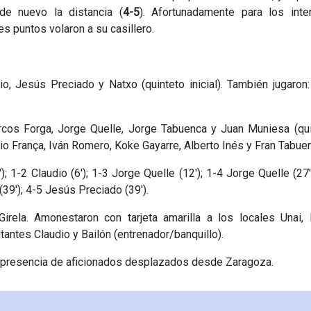
de nuevo la distancia (
4-5
). Afortunadamente para los inte
s puntos volaron a su casillero.
o, Jesús Preciado y Natxo (quinteto inicial). También jugaron:
cos Forga, Jorge Quelle, Jorge Tabuenca y Juan Muniesa (qui
udio França, Iván Romero, Koke Gayarre, Alberto Inés y Fran Tabue
; 1-2 Claudio (6'); 1-3 Jorge Quelle (12'); 1-4 Jorge Quelle (27'
(39'); 4-5 Jesús Preciado (39').
rela. Amonestaron con tarjeta amarilla a los locales Unai, 
tantes Claudio y Bailón (entrenador/banquillo).
n presencia de aficionados desplazados desde Zaragoza.