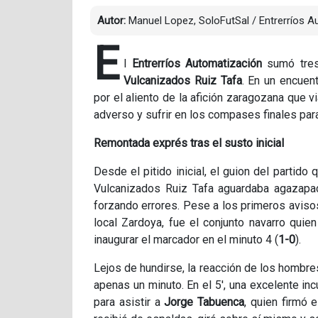
Autor:
Manuel Lopez, SoloFutSal / Entrerríos A
E
l
Entrerríos Automatización
sumó tres 
Vulcanizados Ruiz Tafa
. En un encuent
por el aliento de la afición zaragozana que 
adverso y sufrir en los compases finales para 
Remontada exprés tras el susto inicial
Desde el pitido inicial, el guion del partido 
Vulcanizados Ruiz Tafa aguardaba agazapad
forzando errores. Pese a los primeros aviso
local Zardoya, fue el conjunto navarro quie
inaugurar el marcador en el minuto 4 (
1-0
).
Lejos de hundirse, la reacción de los hombre
apenas un minuto. En el 5', una excelente i
para asistir a
Jorge Tabuenca
, quien firmó 